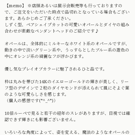
【memo】 ※店頭あるいは展示会販売等も行っておりますの
で、ご注文をいただいた時点で品切れとなっている場合もござい
ます。あらかじめご了承ください。
しずく型、ペアシェイプカットの可愛いオパールとダイヤの組み
合わせが素敵なペンダントヘッドのご紹介です♪
オパールは、全体的にミルキーなホワイト系のオパールですが、
動きの中で淡いグリーン系や、うっすらとしたブルー系の遊色の
中にオレンジ系の綺麗なフが浮かびます。
優し気なプレイオブカラーに魅了されるひと品です。
枠は丸みを帯びた14Kのイエローゴールドの輝きが美しく、リー
フ型のデザインで２粒のダイヤモンドが添えられて風にそよぐ葉
のような可愛らしさを感じます。
（個人の感想です(*^_^*)）
10倍ルーペで見ると若干の経年のスレがありますが、目視では確
認できず輝きにも影響ございません。
いろいろな角度によって、姿を変える、魔法のようなオパールの