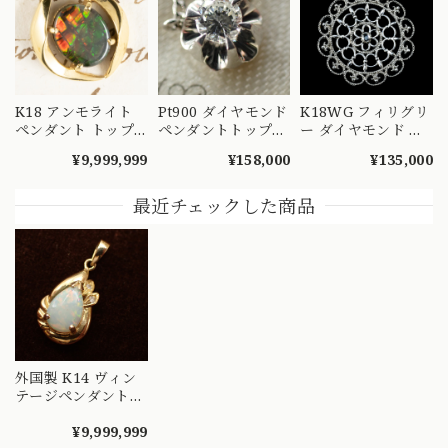
K18 アンモライト
Pt900 ダイヤモンド
K18WG フィリグリ
ペンダント トップ
ペンダントトップ
ー ダイヤモンド ペ
〜七色に煌めく化石
菊爪 バターカップ
ンダントトップ
¥9,999,999
¥158,000
¥135,000
の宝石 CHP00281
昭和レトロ ヴィン
0.10ct ホワイトゴー
テージチャーム チ
ルド 透かし 花モチ
ェーン ネックレス
ーフ MOP00292
最近チェックした商品
MOP00286 S
外国製 K14 ヴィン
テージペンダントト
ップ ☆雫型オパー
ルとダイヤモンド☆
¥9,999,999