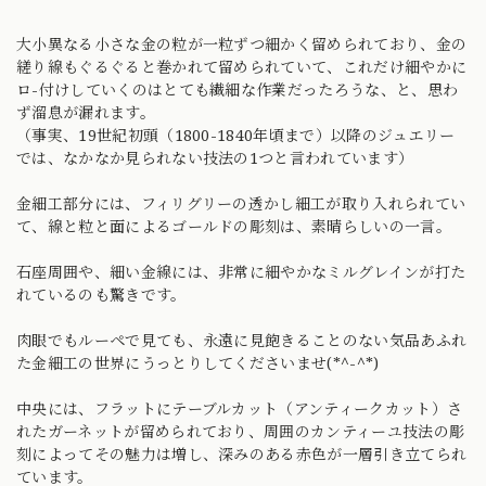
大小異なる小さな金の粒が一粒ずつ細かく留められており、金の
縒り線もぐるぐると巻かれて留められていて、これだけ細やかに
ロ-付けしていくのはとても繊細な作業だったろうな、と、思わ
ず溜息が漏れます。
（事実、19世紀初頭（1800-1840年頃まで）以降のジュエリー
では、なかなか見られない技法の1つと言われています）
金細工部分には、フィリグリーの透かし細工が取り入れられてい
て、線と粒と面によるゴールドの彫刻は、素晴らしいの一言。
石座周囲や、細い金線には、非常に細やかなミルグレインが打た
れているのも驚きです。
肉眼でもルーペで見ても、永遠に見飽きることのない気品あふれ
た金細工の世界にうっとりしてくださいませ(*^-^*)
中央には、フラットにテーブルカット（アンティークカット）さ
れたガーネットが留められており、周囲のカンティーユ技法の彫
刻によってその魅力は増し、深みのある赤色が一層引き立てられ
ています。