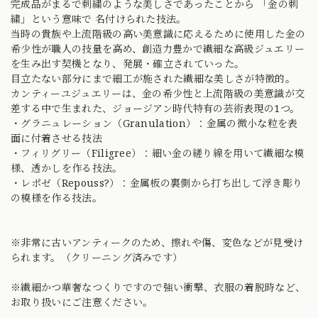
完成品がまるで刺繍のような美しさであったことから 「金の刺
繍」という意味で 名付けられた技法。
当時の貴族や上流階級の高い美意識に応えるために使用した金の
希少性が職人の技量を高め、創造力豊かで繊細な高級ジュエリー
を生み出す契機となり、発展・確立されていった。
目立たない部分にまで細工が施された繊細な美しさが特徴的。
カンティーユジュエリーは、金の希少性と上流階級の美意識が交
差する中で生まれた、ジョージアン時代特有の芸術表現の1つ。
・グラニュレーション（Granulation）：金属の微小な粒を表
面に付着させる技法
・フィリグリー（Filigree）：細い金の縒り線を用いて繊細な模
様、透かしを作る技法。
・レポゼ（Repouss?）：金属板の裏側から打ち出して浮き彫り
の模様を作る技法。
※非常に古いアンティークのため、擦れや傷、変色などが見受け
られます。（クリーニング済みです）
※繊細かつ華奢なつくりですので強い衝撃、衣服の着脱時など、
お取り扱いにご注意ください。