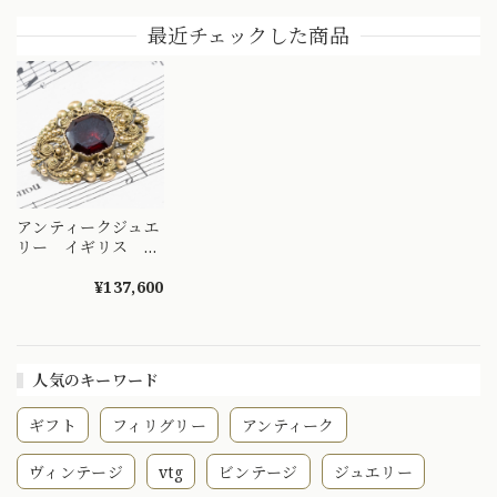
ィなデザインリン
パール 1971 〜クラ
～愛・友情・忠誠
グ ガーネットとダ
ッシックで伝統を感
情熱の赤を纏って～
最近チェックした商品
イヤモンドの7スト
じる作品〜
diamond
ーンリング
DR00559
DR00573
DR00522
アンティークジュエ
リー イギリス ジ
ョージアン時代 ア
ンティークブロー
¥137,600
チ〜浪漫溢れるカン
ティーユ技法＆大き
なガーネットの深い
ボルドーワインカラ
人気のキーワード
ーに酔いしれ
て〜 DBR00127
ギフト
フィリグリー
アンティーク
ヴィンテージ
vtg
ビンテージ
ジュエリー