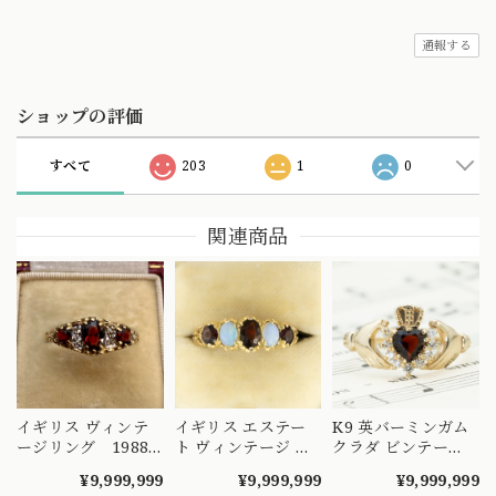
通報する
ショップの評価
すべて
203
1
0
関連商品
イギリス ヴィンテ
イギリス エステー
K9 英バーミンガム
ージリング 1988
ト ヴィンテージ 一
クラダ ビンテー
年 ヴィクトリアン
文字 デザイン リン
ジ ロードライトガ
¥9,999,999
¥9,999,999
¥9,999,999
テイストなドレッシ
グ K9 ガーネット オ
ーネット リング