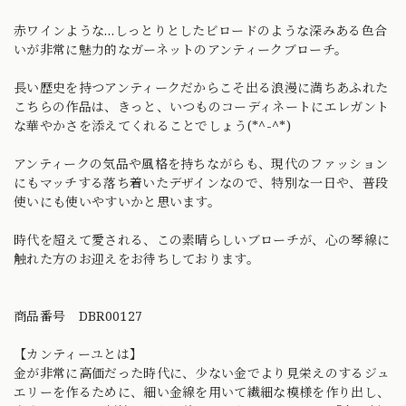
赤ワインような…しっとりとしたビロードのような深みある色合
いが非常に魅力的なガーネットのアンティークブローチ。
長い歴史を持つアンティークだからこそ出る浪漫に満ちあふれた
こちらの作品は、きっと、いつものコーディネートにエレガント
な華やかさを添えてくれることでしょう(*^-^*)
アンティークの気品や風格を持ちながらも、現代のファッション
にもマッチする落ち着いたデザインなので、特別な一日や、普段
使いにも使いやすいかと思います。
時代を超えて愛される、この素晴らしいブローチが、心の琴線に
触れた方のお迎えをお待ちしております。
商品番号 DBR00127
【カンティーユとは】
金が非常に高価だった時代に、少ない金でより見栄えのするジュ
エリーを作るために、細い金線を用いて繊細な模様を作り出し、