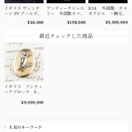
イギリス ヴィンテ
アンティークジュエ
K14 外国製 カメ
ージ SV アールデコ
リー 外国製カメオ
オアビエ 〜胸元に
art deco モルフォ
アビエ 〜可愛らし
輝く美しいダイヤモ
¥26,000
¥198,000
¥9,999,999
蝶 アイランド ブロ
く揺らめくダイヤモ
ンド〜絵画の様な美
ーチ DBR00058-1
ンドの美しさをお楽
しさをお楽しみくだ
しみください〜
さい♪
最近チェックした商品
MOBR00024
MOBR00026
イギリス アンティ
ークブローチ 9金/
シルバー エナメル
製のワライカワセミ
¥9,999,999
（クッカバラ※川
蝉）DBR00084
人気のキーワード