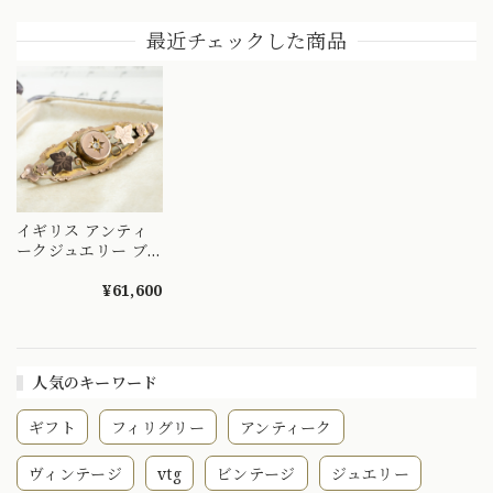
ースインタリオ バ
イトガーネット オ
顔 K10 DBR00150
タフライウィング
パール ブローチ
最近チェックした商品
白鳥 三人の貴婦人
1900前半頃
湖 蛇 DBR00060
DBR00135
イギリス アンティ
ークジュエリー ブ
ローチ K9 オールド
カットダイヤモンド
¥61,600
1900年 ミレニアム
DBR00126
人気のキーワード
ギフト
フィリグリー
アンティーク
ヴィンテージ
vtg
ビンテージ
ジュエリー