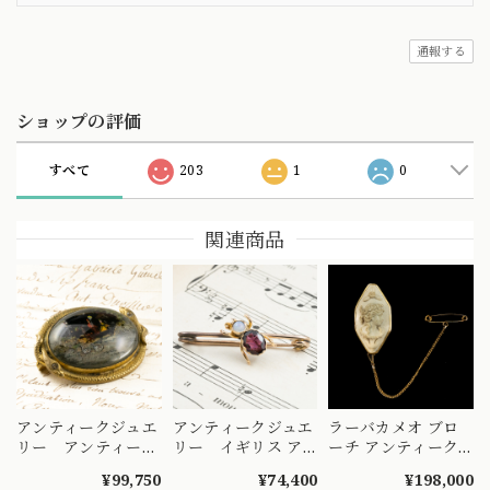
通報する
ショップの評価
すべて
203
1
0
関連商品
アンティークジュエ
アンティークジュエ
ラーバカメオ ブロ
リー アンティーク
リー イギリス ア
ーチ アンティーク
ブローチ エセック
ンティーク 昆虫 デ
1800年代後半｜溶
¥99,750
¥74,400
¥198,000
ス クリスタルリバ
ザイン K9 ロードラ
岩に彫られた女性横