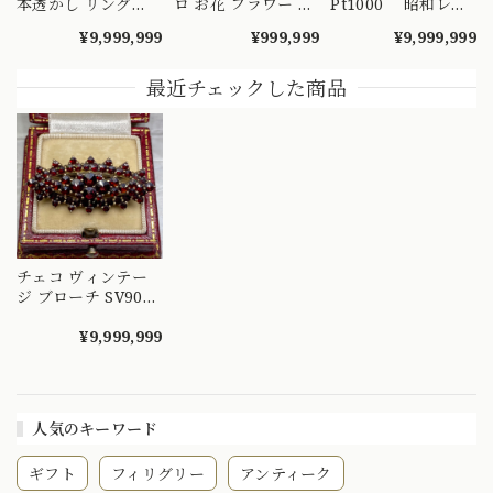
本透かし リング
ロ お花 フラワー シ
Pt1000 昭和レト
K18 ヴィンテージ
ンプル デザイン ピ
ロ ダイヤモンド
¥9,999,999
¥999,999
¥9,999,999
昭和レトロ 陽刻 赤
アス MOE00047
リング 捻り梅
紫 合成石 ゴールド
（ひねり梅） 和彫
指輪 MOR00549
り 吉祥文様 ～
最近チェックした商品
楚々とした可憐な華
やぎを指先に～
DYR00050
チェコ ヴィンテー
ジ ブローチ SV900
ボヘミアン ガーネ
ット DBR00091
¥9,999,999
人気のキーワード
ギフト
フィリグリー
アンティーク