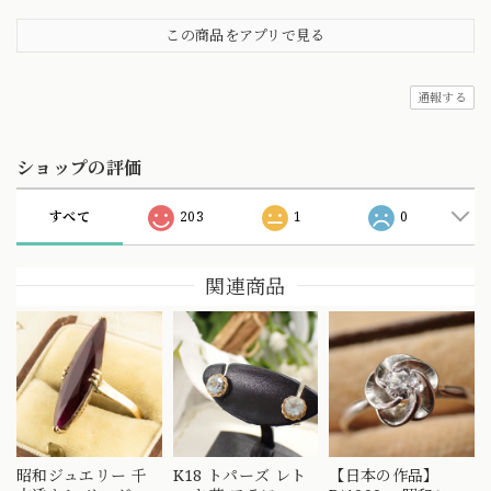
この商品をアプリで見る
通報する
ショップの評価
すべて
203
1
0
関連商品
昭和ジュエリー 千
K18 トパーズ レト
【日本の作品】