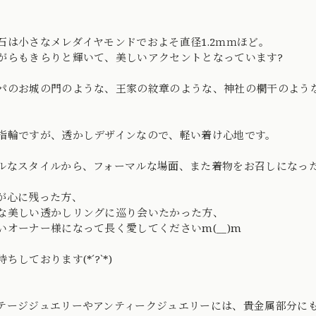
石は小さなメレダイヤモンドでおよそ直径1.2ｍｍほど。
がらもきらりと輝いて、美しいアクセントとなっています?
パのお城の門のような、王家の紋章のような、神社の欄干のよう
指輪ですが、透かしデザインなので、軽い着け心地です。
ルなスタイルから、フォーマルな場面、また着物をお召しになっ
が心に残った方、
な美しい透かしリングに巡り会いたかった方、
いオーナー様になって長く愛してくださいm(__)m
ちしております(*´?`*)
テージジュエリーやアンティークジュエリーには、貴金属部分に