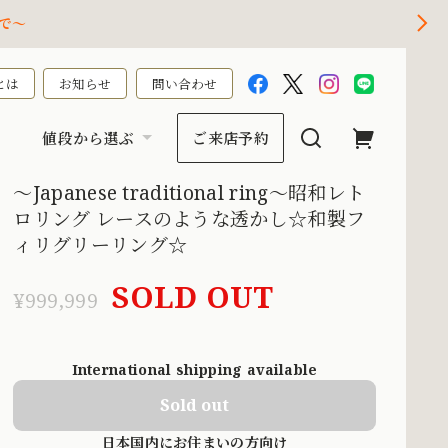
で～
とは
お知らせ
問い合わせ
値段から選ぶ
ご来店予約
〜Japanese traditional ring〜昭和レト
ロリング レースのような透かし☆和製フ
ィリグリーリング☆
SOLD OUT
¥999,999
International shipping available
Sold out
日本国内にお住まいの方向け