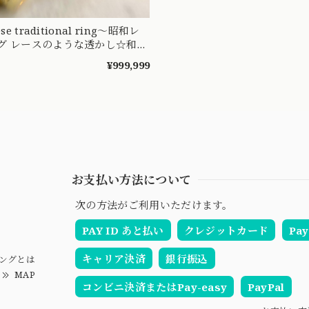
se traditional ring〜昭和レ
グ レースのような透かし☆和製
リーリング☆
¥999,999
お支払い方法について
次の方法がご利用いただけます。
PAY ID あと払い
クレジットカード
Pay
キャリア決済
銀行振込
ングとは
MAP
コンビニ決済またはPay-easy
PayPal