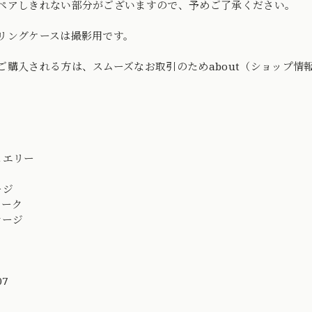
ペアしきれない部分がございますので、予めご了承ください。
リングケースは撮影用です。
ご購入される方は、スムーズなお取引のためabout（ショップ情
ュエリー
ージ
ィーク
テージ
コ
し
07