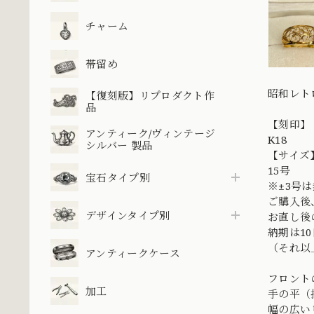
チャーム
帯留め
昭和レト
【復刻版】リプロダクト作
品
【刻印】
アンティーク/ヴィンテージ
K18
シルバー 製品
【サイズ
15号
宝石タイプ別
※±3号
ご購入後
デザインタイプ別
お直し後
納期は1
（それ以
アンティークケース
フロント
加工
手の平（
幅の広い