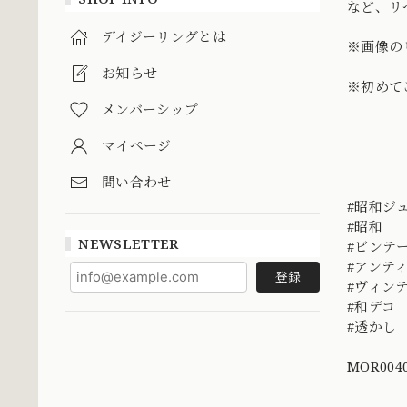
など、リ
デイジーリングとは
※画像の
お知らせ
※初めて
メンバーシップ
マイページ
問い合わせ
#昭和ジ
#昭和
NEWSLETTER
#ビンテ
#アンテ
登録
#ヴィン
#和デ
#透か
MOR004