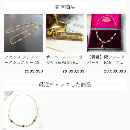
関連商品
フランス アンティ
サルバトーレフェラ
【貴重】極少シード
ークジュエリー 18
ガモ Salvatore
パール K18 アン
金 K18 フィリグ
Ferragamo made
ティークフィリグリ
¥999,999
¥9,999,999
¥9,999,999
リーチェーン ネッ
in Italy K18 750 ヴ
ー ネックレス
クレス 52cm
ィンテージ ロング
42cm ～ひと粒の
DRN00090 S
チェーン ネックレ
小さな奇跡の連なり
最近チェックした商品
ス 70cm
が、時を超えて貴女
MON00334
の元へ～
DRN00098