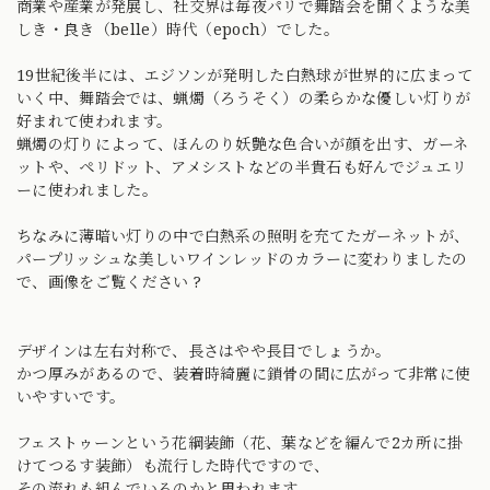
商業や産業が発展し、社交界は毎夜パリで舞踏会を開くような美
しき・良き（belle）時代（epoch）でした。
19世紀後半には、エジソンが発明した白熱球が世界的に広まって
いく中、舞踏会では、蝋燭（ろうそく）の柔らかな優しい灯りが
好まれて使われます。
蝋燭の灯りによって、ほんのり妖艶な色合いが顔を出す、ガーネ
ットや、ペリドット、アメシストなどの半貴石も好んでジュエリ
ーに使われました。
ちなみに薄暗い灯りの中で白熱系の照明を充てたガーネットが、
パープリッシュな美しいワインレッドのカラーに変わりましたの
で、画像をご覧ください ?
デザインは左右対称で、長さはやや長目でしょうか。
かつ厚みがあるので、装着時綺麗に鎖骨の間に広がって非常に使
いやすいです。
フェストゥーンという花綱装飾（花、葉などを編んで2カ所に掛
けてつるす装飾）も流行した時代ですので、
その流れも組んでいるのかと思われます。