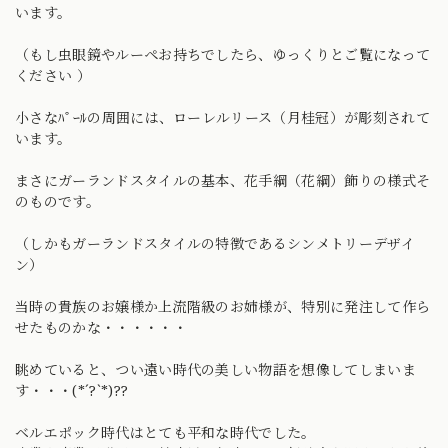
います。
（もし虫眼鏡やルーペお持ちでしたら、ゆっくりとご覧になって
ください ）
小さなﾊﾟｰﾙの周囲には、ローレルリース（月桂冠）が彫刻されて
います。
まさにガーランドスタイルの基本、花手綱（花綱）飾りの様式そ
のものです。
（しかもガーランドスタイルの特徴であるシンメトリーデザイ
ン）
当時の貴族のお嬢様か上流階級のお姉様が、特別に発注して作ら
せたものかな・・・・・・
眺めていると、つい遠い時代の美しい物語を想像してしまいま
す・・・(*´?`*)??
ベルエポック時代はとても平和な時代でした。