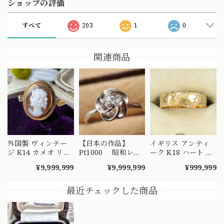
ショップの評価
すべて
203
1
0
関連商品
外国製 ヴィンテー
【日本の作品】
イギリス アンティ
ジ K14 カメオ リン
Pt1000 昭和レト
ーク K18 ハート エ
グ 絵画を手元で愉
ロ ダイヤモンド
ングレービング 彫
¥9,999,999
¥9,999,999
¥999,999
しめるようなデザイ
リング 捻り梅
り リング 1908年 バ
ンの指輪 MR00607
（ひねり梅） 和彫
ーミンガム エドワ
り 吉祥文様 ～
ーディアン 全周彫
最近チェックした商品
楚々とした可憐な華
刻 総柄 MR00841
やぎを指先に～
DYR00050