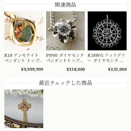
関連商品
K18 アンモライト
Pt900 ダイヤモンド
K18WG フィリグリ
ペンダント トップ
ペンダントトップ
ー ダイヤモンド ペ
〜七色に煌めく化石
菊爪 バターカップ
ンダントトップ
¥9,999,999
¥158,000
¥135,000
の宝石 CHP00281
昭和レトロ ヴィン
0.10ct ホワイトゴー
テージチャーム チ
ルド 透かし 花モチ
ェーン ネックレス
ーフ MOP00292
最近チェックした商品
MOP00286 S