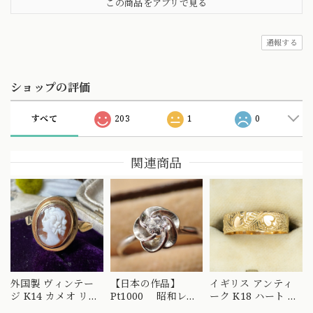
この商品をアプリで見る
通報する
ショップの評価
すべて
203
1
0
関連商品
外国製 ヴィンテー
【日本の作品】
イギリス アンティ
ジ K14 カメオ リン
Pt1000 昭和レト
ーク K18 ハート エ
グ 絵画を手元で愉
ロ ダイヤモンド
ングレービング 彫