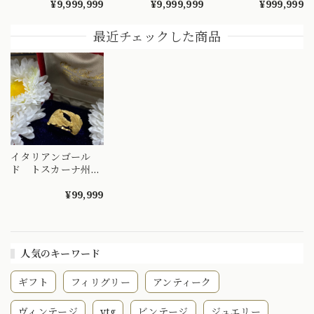
¥9,999,999
¥9,999,999
¥999,999
しめるようなデザイ
リング 捻り梅
り リング 1908年 バ
ンの指輪 MR00607
（ひねり梅） 和彫
ーミンガム エドワ
り 吉祥文様 ～
ーディアン 全周彫
最近チェックした商品
楚々とした可憐な華
刻 総柄 MR00841
やぎを指先に～
DYR00050
イタリアンゴール
ド トスカーナ州
1960’S ヴィンテー
ジ リング 18金
¥99,999
人気のキーワード
ギフト
フィリグリー
アンティーク
ヴィンテージ
vtg
ビンテージ
ジュエリー