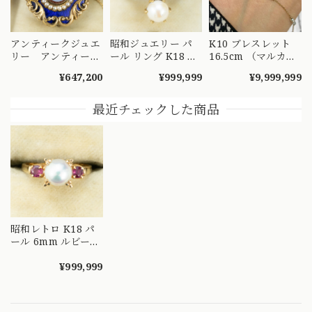
アンティークジュエ
昭和ジュエリー パ
K10 ブレスレット
リー アンティーク
ール リング K18 ヴ
16.5cm （マルカン
ブローチ ストー
ィンテージ 昭和レ
2つ K18）シードパ
¥647,200
¥999,999
¥9,999,999
ンカメオ K10 シー
トロ 月桂樹モチー
ール ステーション
ドパール エナメル
フ 和彫り 手彫り 3
シンプル デザイン
28.0g 昔の職人の技
珠 真珠 ゴールド 指
OBT00003
最近チェックした商品
術が詰まった美しい
輪 MOR00640
作品 MOBR00032
昭和レトロ K18 パ
ール 6mm ルビー
リング 優しい真
珠とルビーが彩るヴ
¥999,999
ィンテージジュエリ
ー MOR00701