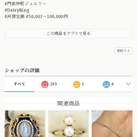
#門前仲町ジュエリー
#DaisyRing
#河原宝飾 #50,001～100,000円
この商品をアプリで見る
通報する
ショップの評価
すべて
203
1
0
関連商品