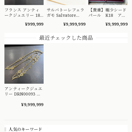
フランス アンティ
サルバトーレフェラ
【貴重】極少シード
ークジュエリー 18
ガモ Salvatore
パール K18 アン
金 K18 フィリグ
Ferragamo made
ティークフィリグリ
¥999,999
¥9,999,999
¥9,999,999
リーチェーン ネッ
in Italy K18 750 ヴ
ー ネックレス
クレス 52cm
ィンテージ ロング
42cm ～ひと粒の
DRN00090 S
チェーン ネックレ
小さな奇跡の連なり
最近チェックした商品
ス 70cm
が、時を超えて貴女
MON00334
の元へ～
DRN00098
アンティークジュエ
リー DRN00093 フ
ランス アンティー
ク 18金 K18 フィリ
¥9,999,999
グリーチェーン
51cm
人気のキーワード