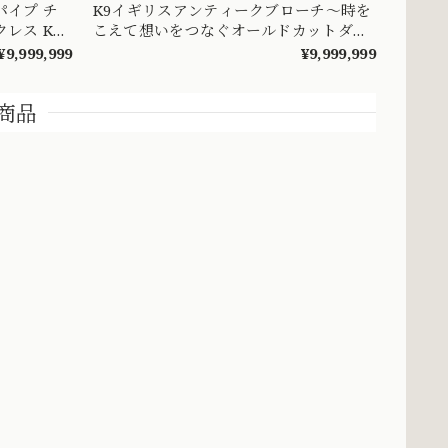
パイプ チ
K9イギリスアンティークブローチ〜時を
レス K18
こえて想いをつなぐオールドカットダイ
の直線と曲
ヤモンドのメモリアルブローチ〜
¥9,999,999
¥9,999,999
ン
MOBR00030
商品