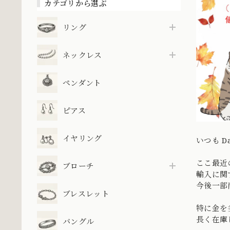
カテゴリから選ぶ
リング
ネックレス
ペンダント
ピアス
イヤリング
いつも D
ここ最近
ブローチ
輸入に関
今後一部
ブレスレット
特に金を
長く在庫
バングル