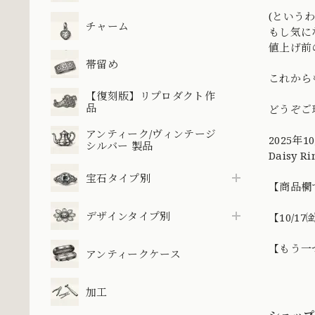
(という
チャーム
もし気に
値上げ前
帯留め
これから
【復刻版】リプロダクト作
品
どうぞご
アンティーク/ヴィンテージ
2025年1
シルバー 製品
Daisy R
宝石タイプ別
【商品欄
デザインタイプ別
【10/
【もう一
アンティークケース
加工