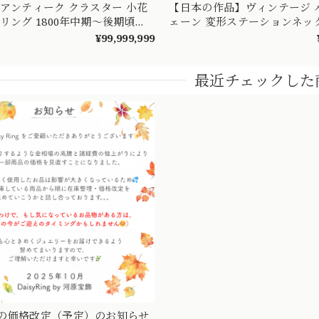
 アンティーク クラスター 小花
【日本の作品】ヴィンテージ 
リング 1800年中期〜後期頃
ェーン 変形ステーションネック
メラルド ダイヤ シードパール
ダイヤモンド リボンモチーフ
¥99,999,999
55
線の織り成す美しきデザイ
MON00249
最近チェックした
の価格改定（予定）のお知らせ