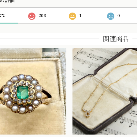
の評価
べて
203
1
0
関連商品