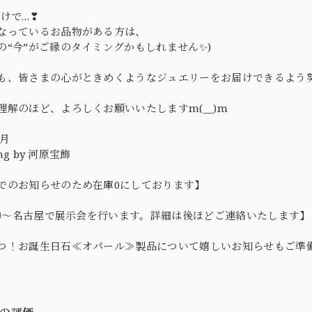
わけで…❣
なっているお品物がある方は、
の“今”がご縁のタイミングかもしれません✨)
も、皆さまの心がときめくようなジュエリーをお届けできるよう
理解のほど、よろしくお願いいたしますm(__)m
0月
ing by 河原宝飾
でのお知らせのため在庫0にしております】
17㈮～名古屋で展示会を行います。詳細は後ほどご連絡いたします】
つ！お誕生日石≪オパール≫製品について嬉しいお知らせもご準