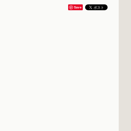
Save
。