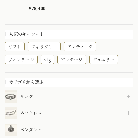
珠 約7mm ヴィンテ
ージ 昭和レトロ 和
¥78,400
彫り 手彫り ミル打
ち ゴールド 指輪
MR00786
人気のキーワード
ギフト
フィリグリー
アンティーク
ヴィンテージ
vtg
ビンテージ
ジュエリー
カテゴリから選ぶ
リング
ネックレス
ペンダント