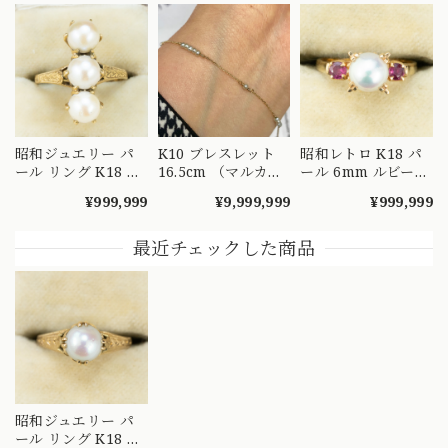
昭和ジュエリー パ
K10 ブレスレット
昭和レトロ K18 パ
ール リング K18 ヴ
16.5cm （マルカン
ール 6mm ルビー
ィンテージ 昭和レ
2つ K18）シードパ
リング 優しい真
¥999,999
¥9,999,999
¥999,999
トロ 月桂樹モチー
ール ステーション
珠とルビーが彩るヴ
フ 和彫り 手彫り 3
シンプル デザイン
ィンテージジュエリ
珠 真珠 ゴールド 指
OBT00003
ー MOR00701
最近チェックした商品
輪 MOR00640
昭和ジュエリー パ
ール リング K18 真