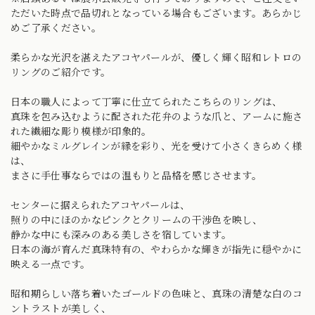
ただいた時点で品切れとなっている場合もございます。あらかじ
めご了承ください。
柔らかな光沢を湛えたアコヤパールが、優しく輝く昭和レトロの
リングのご紹介です。
日本の職人によって丁寧に仕立てられたこちらのリングは、
真珠を包み込むように配された花弁のような爪と、アームに施さ
れた繊細な彫り模様が印象的。
細やかなミルグレインが縁を彩り、光を受けて小さくきらめく様
は、
まさに手仕事ならではの温もりと品格を感じさせます。
センターに据えられたアコヤパールは、
照りの中にほのかなピンクとクリームの干渉色を映し、
静かな中にも深みのある美しさを宿しています。
日本の海が育んだ真珠特有の、やわらかな輝きが指先に穏やかに
映える一点です。
昭和期らしい落ち着いたゴールドの色味と、真珠の清楚な白のコ
ントラストが美しく、