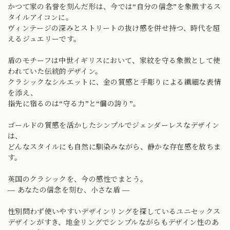
かつて家の名誉を刻んだ形は、今では“自分の信念”を象徴するス
タイルアイコンに。
ヴィンテージの深みとストリートの抜け感を併せ持つ、時代を超
えるジュエリーです。
盾のモチーフは中世イギリスにおいて、家紋を守る象徴として使
われていた伝統的デザイン。
クラシックなシルエットに、金の質感と手彫りによる繊細な表情
を添え、
指先に宿るのは“守る力”と“個の誇り”。
ゴールドの質感を活かしたシンプルでジェンダーレスなデザイン
は、
どんなスタイルにも自然に馴染みながら、静かな存在感を放ちま
す。
英国のクラシックを、今の感性でまとう。
— あなたの信念を刻む、小さな盾 —
性別問わず使いやすいデザインリングを探しているユニセックス
デザインがすき、地金リングでシンプルながらもデザイン性のあ