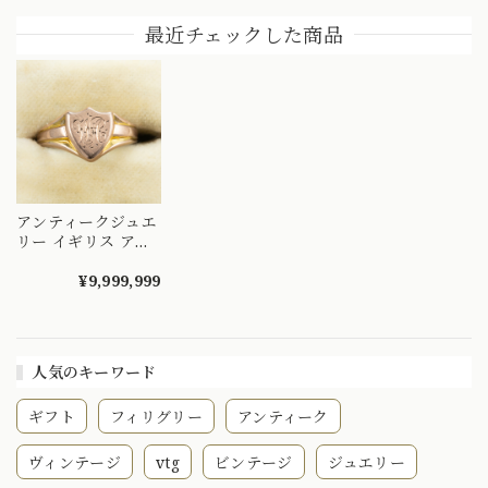
ソニック 指輪 〜レ
デザイン 指輪 〜友
1800後半〜1900前
アなスイブルデザイ
愛の象徴 個性的な
半頃 ゴールド リン
最近チェックした商品
ン 友愛と絆の証の
デザインをお探しの
グ DR00700
青〜 DR00682
あなたに〜
DR00684
アンティークジュエ
リー イギリス アン
ティーク 盾 モチー
フ シグネット デザ
¥9,999,999
イン リング ユニセ
ックス K9 1903 〜
シンプルでジェンダ
ーレスなデザイ
人気のキーワード
ン〜 DR00739
ギフト
フィリグリー
アンティーク
ヴィンテージ
vtg
ビンテージ
ジュエリー