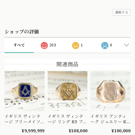
通報する
ショップの評価
すべて
203
1
0
関連商品
イギリス ヴィンテ
イギリス ヴィンテ
イギリス アンティ
ージ フリーメイソ
ージ リング K9 フリ
ーク ジュエリー K9
ン ロゴ リング K9
ーメイソン モチー
シグネット 印台 イ
¥9,999,999
¥108,000
¥100,000
ロンドン 回転式 マ
フ シグネット 印台
ニシャル デザイン