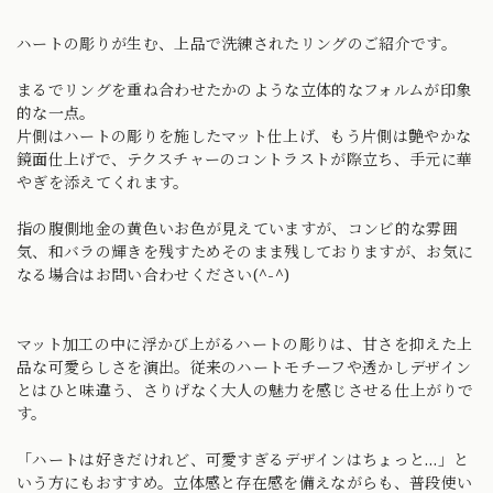
ハートの彫りが生む、上品で洗練されたリングのご紹介です。
まるでリングを重ね合わせたかのような立体的なフォルムが印象
的な一点。
片側はハートの彫りを施したマット仕上げ、もう片側は艶やかな
鏡面仕上げで、テクスチャーのコントラストが際立ち、手元に華
やぎを添えてくれます。
指の腹側地金の黄色いお色が見えていますが、コンビ的な雰囲
気、和バラの輝きを残すためそのまま残しておりますが、お気に
なる場合はお問い合わせください(^-^)
マット加工の中に浮かび上がるハートの彫りは、甘さを抑えた上
品な可愛らしさを演出。従来のハートモチーフや透かしデザイン
とはひと味違う、さりげなく大人の魅力を感じさせる仕上がりで
す。
「ハートは好きだけれど、可愛すぎるデザインはちょっと…」と
いう方にもおすすめ。立体感と存在感を備えながらも、普段使い