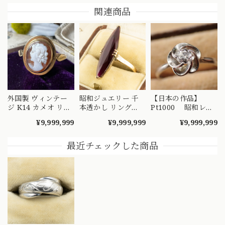
関連商品
外国製 ヴィンテー
昭和ジュエリー 千
【日本の作品】
ジ K14 カメオ リン
本透かし リング
Pt1000 昭和レト
グ 絵画を手元で愉
K18 ヴィンテージ
ロ ダイヤモンド
¥9,999,999
¥9,999,999
¥9,999,999
しめるようなデザイ
昭和レトロ 陽刻 赤
リング 捻り梅
ンの指輪 MR00607
紫 合成石 ゴールド
（ひねり梅） 和彫
指輪 MOR00549
り 吉祥文様 ～
最近チェックした商品
楚々とした可憐な華
やぎを指先に～
DYR00050