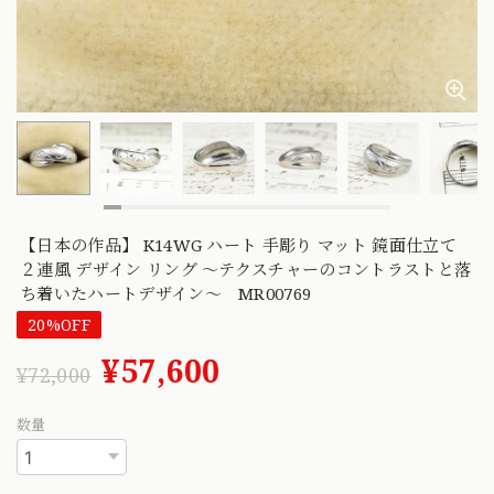
【日本の作品】 K14WG ハート 手彫り マット 鏡面仕立て
２連風 デザイン リング 〜テクスチャーのコントラストと落
ち着いたハートデザイン〜 MR00769
20%OFF
¥57,600
¥72,000
数量