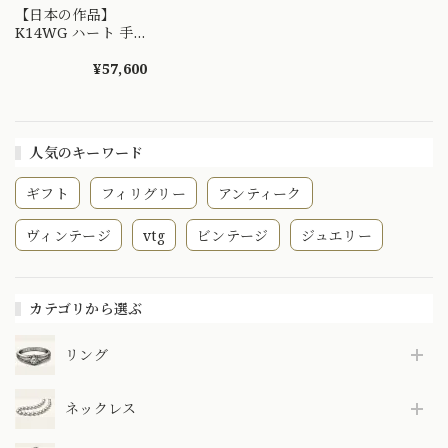
【日本の作品】
K14WG ハート 手
彫り マット 鏡面仕
立て ２連風 デザイ
¥57,600
ン リング 〜テクス
チャーのコントラス
トと落ち着いたハー
トデザイン〜
人気のキーワード
MR00769
ギフト
フィリグリー
アンティーク
ヴィンテージ
vtg
ビンテージ
ジュエリー
カテゴリから選ぶ
リング
ネックレス