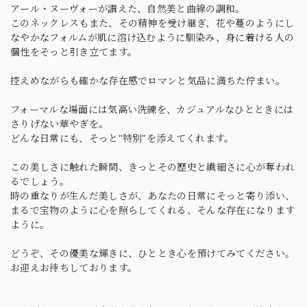
アール・ヌーヴォーが讃えた、自然美と曲線の調和。
このネックレスもまた、その精神を受け継ぎ、花や蔓のようにし
なやかなフォルムが肌に溶け込むように馴染み、身に着ける人の
個性をそっと引き立てます。
控えめながらも確かな存在感でロマンと気品に満ちた佇まい。
フォーマルな場面には気高い洗練を、カジュアルなひとときには
さりげない華やぎを。
どんな日常にも、そっと"特別"を添えてくれます。
この美しさに触れた瞬間、きっとその歴史と繊細さに心が奪われ
るでしょう。
時の重なりが生んだ美しさが、あなたの日常にそっと寄り添い、
まるで宝物のように心を照らしてくれる、そんな存在になります
ように。
どうぞ、その優美な輝きに、ひととき心を預けてみてください。
お迎えお待ちしております。