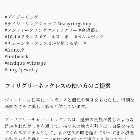
#デイジーリング
#デイジーリングショップ #dasyringshop
#アンティークリング #フィリグリー #金線細工
#18ct #フランス #アールヌーボー #ベルエポック
#チェーンネックレス #時を超える美しさ
#france?
#hallmark
#antique #vintage
#ring #jewelry
フィリグリーネックレスの使い方のご提案
ジュエリーは日常にエレガンスと個性の輝きをもたらし、特別な
瞬間をさらに美しく彩ると信じています。
フィリグリーチェーンネックレスは、過去の貴族が愛したような
洗練された美しさを通じて、持つ人の魅力を引き出し自信を与え
てくれるアイテムとして、また悠久の時を超えてやってきた浪漫
の詰まった作品としてDaisy Ringではご紹介しております♪