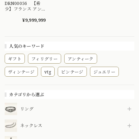
DRN00056 【希
少】フランス アン
ティーク フィリグ
リー 金線細工 チェ
¥9,999,999
ーンネックレス
48.5cm K18 1900前
後頃 〜時代を超え
てやってきたベルエ
人気のキーワード
ポックの繊細な美し
さ〜
ギフト
フィリグリー
アンティーク
ヴィンテージ
vtg
ビンテージ
ジュエリー
カテゴリから選ぶ
リング
ネックレス