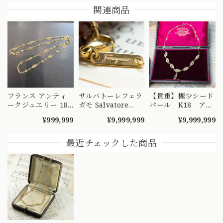
関連商品
フランス アンティ
サルバトーレフェラ
【貴重】極少シード
ークジュエリー 18
ガモ Salvatore
パール K18 アン
金 K18 フィリグ
Ferragamo made
ティークフィリグリ
¥999,999
¥9,999,999
¥9,999,999
リーチェーン ネッ
in Italy K18 750 ヴ
ー ネックレス
クレス 52cm
ィンテージ ロング
42cm ～ひと粒の
DRN00090 S
チェーン ネックレ
小さな奇跡の連なり
最近チェックした商品
ス 70cm
が、時を超えて貴女
MON00334
の元へ～
DRN00098