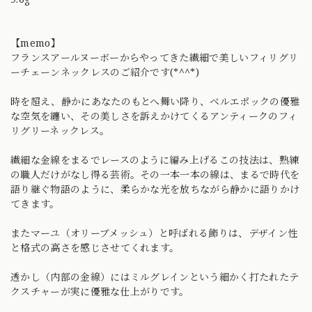
【memo】
フランスアールヌーボーからやってきた繊細で美しいフィリグリ
ーチェーンネックレスのご紹介です(*^^*)
時を超え、静かにあなたのもとへ舞い降り、ベルエポックの優雅
な空気を纏い、その美しさを訴えかけてくるアンティークのフィ
リグリーネックレス。
繊細な金線をまるでレースのように編み上げるこの技法は、熟練
の職人だけがなし得る芸術。その一本一本の線は、まるで時代を
語り継ぐ物語のように、柔らかな光を放ちながら静かに語りかけ
てきます。
またマーユ（オリーブメッシュ）と呼ばれる飾りは、デザイン性
と格式の高さを感じさせてくれます。
透かし（内部の金線）にはミルグレインという細かく打たれたテ
クスチャーが実に優雅な仕上がりです。