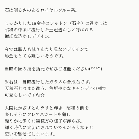
石は明るさのあるロイヤルブルー系。
しっかりした18金枠のシャトン（石座）の透かしは
昭和の中頃に流行した王冠透かしと呼ばれる
繊細な透かしデザイン。
今では職人も減りあまり見ないデザインで
彫金もとても難しいそうです。
当時の匠の技を指元でぜひご堪能ください(*^^*)
※石は、当時流行したガラスか合成石です。
天然石とはまた違う、色鮮やかなキャンディの様で
可愛らしいですね☆
太陽にかざすとキラリと輝き、昭和の街を
楽しそうにフレアスカートを翻し
軽やかに歩くお嬢様方の様子が浮かび…
輝く時代に大切にされていたんだろうなぁと
思いを馳せてしまいます。