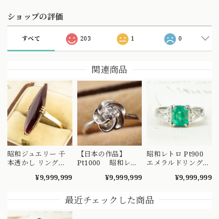
ショップの評価
すべて
203
1
0
関連商品
昭和ジュエリー 千
【日本の作品】
昭和レトロ Pt900
本透かし リング
Pt1000 昭和レト
エメラルドリング
K18 ヴィンテージ
ロ ダイヤモンド
2.02ct / トリリアン
¥9,999,999
¥9,999,999
¥9,999,999
昭和レトロ 陽刻 赤
リング 捻り梅
トカット ダイヤモ
紫 合成石 ゴールド
（ひねり梅） 和彫
ンド 1.28ct ヴィン
指輪 MOR00549
り 吉祥文様 ～
テージジュエリー
最近チェックした商品
楚々とした可憐な華
～顔まで美しい ト
やぎを指先に～
リリアントカットを