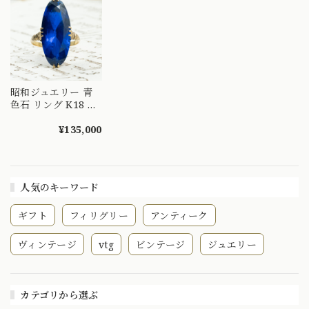
DYR00050
添えたエメラルドヴ
ィンテージリング
～ OKR00238
昭和ジュエリー 青
色石 リング K18 ヴ
ィンテージ 昭和レ
トロ 王冠透かし ゴ
¥135,000
ールド 指輪
MR00767
人気のキーワード
ギフト
フィリグリー
アンティーク
ヴィンテージ
vtg
ビンテージ
ジュエリー
カテゴリから選ぶ