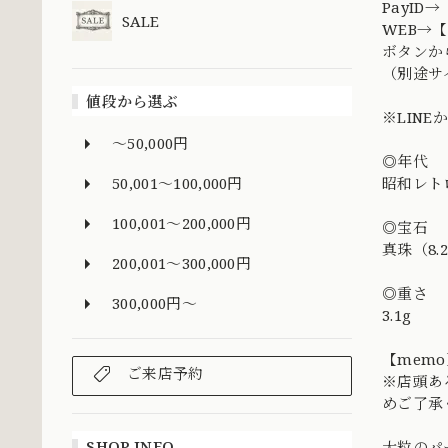
PayI
SALE
WEB→【
ボタンか
（別途サ
値段から選ぶ
※LIN
～50,000円
◎年代
50,001～100,000円
昭和レト
100,001～200,000円
◎宝石
真珠（8.
200,001～300,000円
◎重さ
300,000円～
3.1g
【memo
ご来店予約
※店頭あ
めご了承
SHOP INFO
大粒のパ