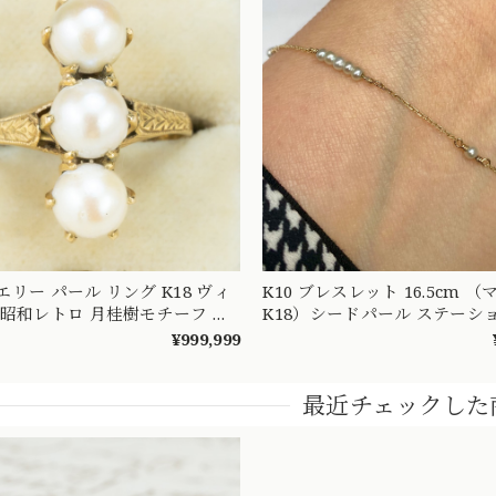
リー パール リング K18 ヴィ
K10 ブレスレット 16.5cm （マルカン2つ
 昭和レトロ 月桂樹モチーフ 和
K18）シードパール ステーシ
り 3珠 真珠 ゴールド 指輪
ル デザイン OBT00003
¥999,999
40
最近チェックした