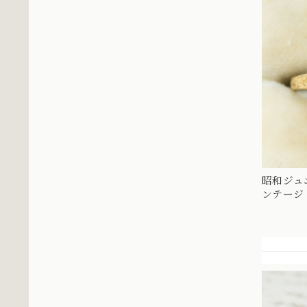
昭和ジュエ
ンテージ
彫り 手彫
MOR006