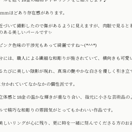
.2ｍｍほどあり存在感があります。
近づいて撮影したので傷があるように見えますが、肉眼で見ると
のある美しいパールです✨
ピンク色味の干渉光もあって綺麗ですね～(*^^*)
分には、職人による繊細な和彫りが施されていて、横向きも可愛
るたびに美しい陰影が現れ、真珠の艶やかな白さを優しく引き立
に分かれていてなかなかの個性派です。
立体感と18金の温かな輝きが重なり合い、指元に小さな芸術品の
ルで精巧な和彫りの雰囲気がとってもかわいい作品です。
美しいリングが心に残り、更に時を一緒に刻んでくださる方のお