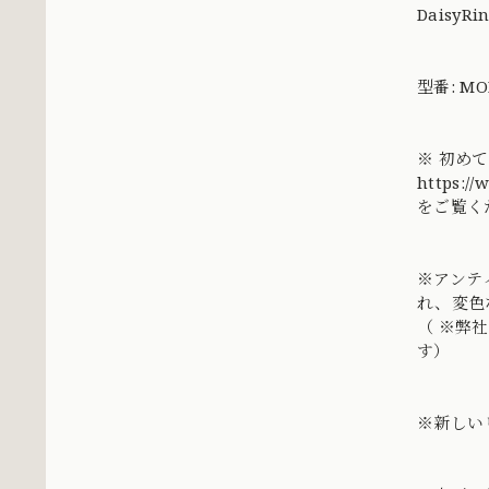
DaisyRi
型番: MO
※ 初め
https://
をご覧く
※アンテ
れ、変色
（ ※弊
す）
※新しい