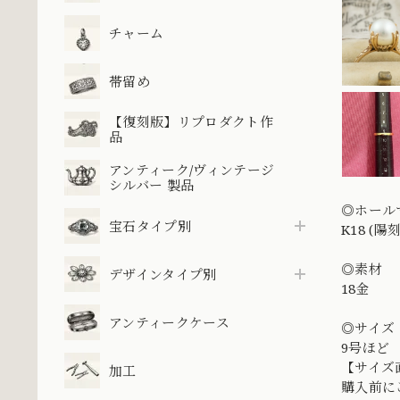
チャーム
帯留め
【復刻版】リプロダクト作
品
アンティーク/ヴィンテージ
シルバー 製品
◎ホール
宝石タイプ別
K18 (陽刻
◎素材
デザインタイプ別
18金
アンティークケース
◎サイズ
9号ほど
【サイズ
加工
購入前に