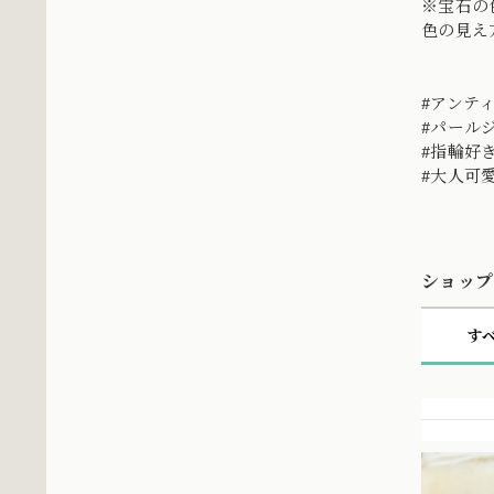
※宝石の
色の見え
#アンテ
#パールジ
#指輪好
#大人可愛
ショップ
す