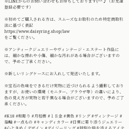
※LINEからのお問い合わせもお待ちしております(^^♪（お友達
登録必要です）
※初めてご購入される方は、スムーズなお取引のため特定商取引
法に基づく表記
https://www.daisyring.shop/law
をご覧ください。
※アンティークジュエリーやヴィンテージ・エステート作品に
は、細かな擦れや小傷、細かな汚れがある場合がございますの
で、予めご了承ください。
※新しいリングケースにお入れして発送いたします。
※宝石の色味をできるだけ実物に近づけられるよう撮影しており
ますが、お使いの環境（モニター、ブラウザ等）の違いにより、
色の見え方が実物と若干異なる場合がございますので、予めご了
承ください。
#K18 #和彫り #月桂樹 #１８金 #黄色 #リング #ヴィンテージ #
指輪 #一点もの #キャンディカラー #日常に寄り添うジュエリー
#心ときめくデザイン #デイジーリング #特別な時を添えるアイテ