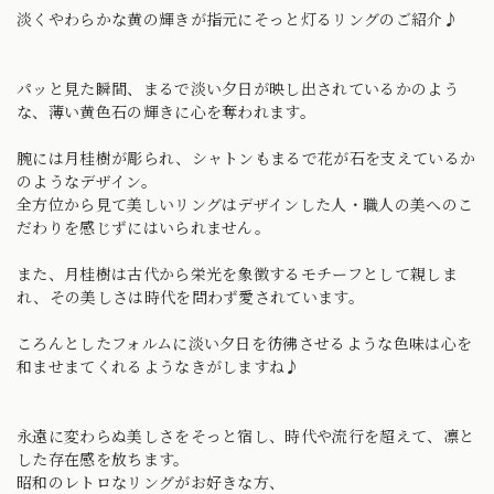
淡くやわらかな黄の輝きが指元にそっと灯るリングのご紹介♪
パッと見た瞬間、まるで淡い夕日が映し出されているかのよう
な、薄い黄色石の輝きに心を奪われます。
腕には月桂樹が彫られ、シャトンもまるで花が石を支えているか
のようなデザイン。
全方位から見て美しいリングはデザインした人・職人の美へのこ
だわりを感じずにはいられません。
また、月桂樹は古代から栄光を象徴するモチーフとして親しま
れ、その美しさは時代を問わず愛されています。
ころんとしたフォルムに淡い夕日を彷彿させるような色味は心を
和ませまてくれるようなきがしますね♪
永遠に変わらぬ美しさをそっと宿し、時代や流行を超えて、凛と
した存在感を放ちます。
昭和のレトロなリングがお好きな方、