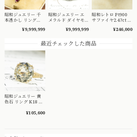
昭和ジュエリー 千
昭和ジュエリー エ
昭和レトロ Pt900
本透かし リング
メラルド ダイヤモ
サファイヤ2.47ct ダ
K18 ヴィンテージ
ンド リング Pm刻印
イヤモンド リング
¥9,999,999
¥9,999,999
¥246,000
昭和レトロ 陽刻 赤
プラチナ 和デコ ヴ
プラチナ 腰高 日本
紫 合成石 ゴールド
ィンテージ 昭和レ
ヴィンテージ
指輪 MOR00549
トロ 指輪
OKR00228
最近チェックした商品
OKR00252
昭和ジュエリー 黄
色石 リング K18 ヴ
ィンテージ 昭和レ
トロ 和彫り 手彫り
¥105,600
月桂樹デザイン ゴ
ールド 指輪
OKR00174