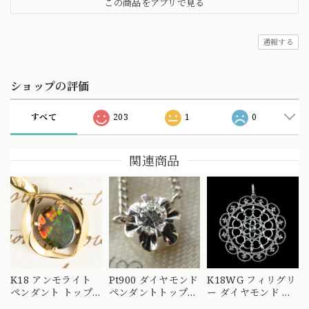
この商品をアプリで見る
通報する
ショップの評価
すべて
203
1
0
関連商品
K18 アンモライト
Pt900 ダイヤモンド
K18WG フィリグリ
ペンダント トップ
ペンダントトップ
ー ダイヤモンド ペ
〜七色に煌めく化石
菊爪 バターカップ
ンダントトップ