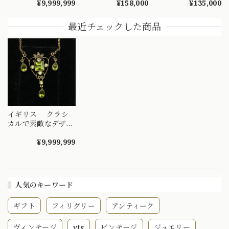
¥9,999,999
¥158,000
¥135,000
の宝石 CHP00281
昭和レトロ ヴィン
0.10ct ホワイトゴー
テージチャーム チ
ルド 透かし 花モチ
ェーン ネックレス
ーフ MOP00292
最近チェックした商品
MOP00286 S
イギリス クラシ
カルで素敵なデザイ
ン?K9 ペリドットと
パールの ペンダン
¥9,999,999
トネックレス〜
MOP00221
人気のキーワード
ギフト
フィリグリー
アンティーク
ヴィンテージ
vtg
ビンテージ
ジュエリー