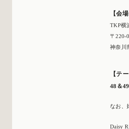
【会場
TKP横
〒220-0
神奈川県
【テー
48＆4
なお、姉
Daisy