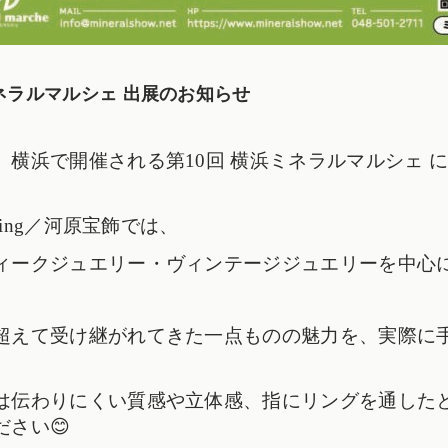
ネラルマルシェ 出展のお知らせ
、横浜で開催される
第10回 横浜ミネラルマルシェ 
y Ring／河原宝飾では、
ィークジュエリー・ヴィンテージジュエリーを中心
超えて受け継がれてきた一点ものの魅力を、
実際に
は伝わりにくい質感や立体感、指
にリングを通した
ださい😊