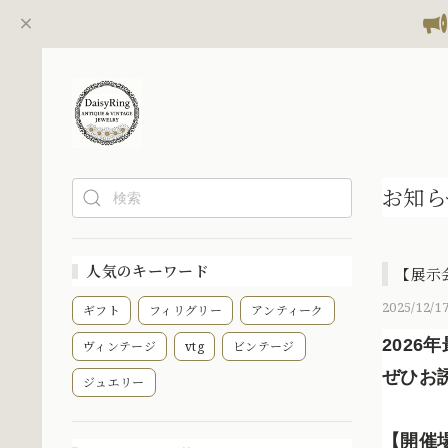
お知ら
人気のキーワード
【展示
2025/12/17
ギフト
フィリグリー
アンティーク
2026
ヴィンテージ
vtg
ビンテージ
ぜひお
ジュエリー
【開催