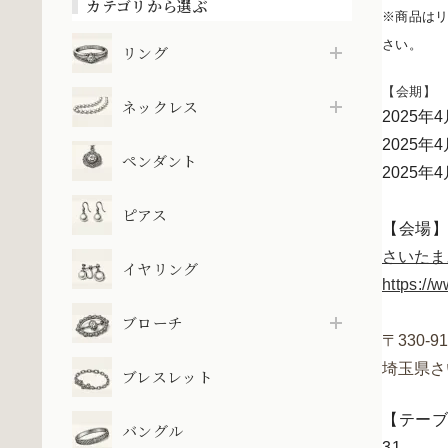
カテゴリから選ぶ
※商品はリ
さい。
リング
【会期】
ネックレス
2025年4
2025年4
ペンダント
2025年4
ピアス
【会場
さいたま
イヤリング
https://
ブローチ
〒330-91
埼玉県さ
ブレスレット
【テー
バングル
31