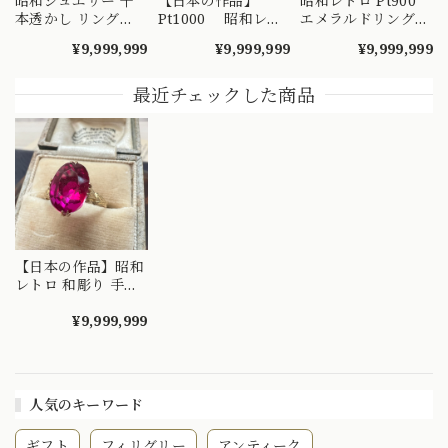
昭和ジュエリー 千
【日本の作品】
昭和レトロ Pt900
本透かし リング
Pt1000 昭和レト
エメラルドリング
K18 ヴィンテージ
ロ ダイヤモンド
2.02ct / トリリアン
¥9,999,999
¥9,999,999
¥9,999,999
昭和レトロ 陽刻 赤
リング 捻り梅
トカット ダイヤモ
紫 合成石 ゴールド
（ひねり梅） 和彫
ンド 1.28ct ヴィン
指輪 MOR00549
り 吉祥文様 ～
テージジュエリー
最近チェックした商品
楚々とした可憐な華
～顔まで美しい ト
やぎを指先に～
リリアントカットを
DYR00050
添えたエメラルドヴ
ィンテージリング
～ OKR00238
【日本の作品】昭和
レトロ 和彫り 手彫
り デザイン ヴィン
テージ リング K18
¥9,999,999
赤石 大人可愛いピ
ンクの色味とシャト
ンまで可愛いデザイ
ンリング
人気のキーワード
MOR00466
ギフト
フィリグリー
アンティーク