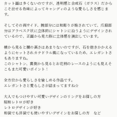
カット面は多くないのですが、透明感と合成石（ガラス）だから
こそ出せる色味によってキャンディのような愛らしさを感じま
す。
そしてその両サイド、腕部分には和彫りが施されていて、爪脇部
分はアラベスク状に立体的にシャトンに沿うようにデザインされ
ているので、正面から見た際に立体感を演出しています。
横から見ると腰の高さはあまりないのですが、石を抱きかかえる
ようにセットされカテドラル風になっているため、エレガントさ
もありますね。
このシャトン、裏側から見るとお花柄のレースのようにも見えそ
こもまた可愛いポイント！
全方位から愛らしさを愉しめる作品です。
エレガントさと愛らしさが詰まってますね☆
大人でもつけやすい可愛いデザインのリングをお探しの方
昭和レトロが好き
レトロデザインが好き
和装でも洋装でも使いやすいデザインをお探しの方 など