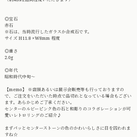
◎宝石
赤石
※石は、当時流行したガラスか合成石です。
サイズ H11.8 ×W8mm 程度
◎重さ
2.0g
◎年代
昭和時代中旬〜
【memo】 ※店頭あるいは展示会販売等も行っておりますの
で、ご注文をいただいた時点で品切れとなっている場合もござい
ます。あらかじめご了承ください。
センターのルビーピンク色の石と和彫りのコラボレーションが可
愛いレトロリングのご紹介♪
まずパッとセンターストーンの色のかわいらしさに目を囚われま
すね☆