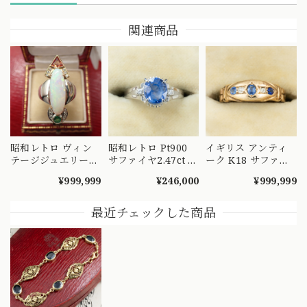
関連商品
昭和レトロ ヴィン
昭和レトロ Pt900
イギリス アンティ
テージジュエリー
サファイヤ2.47ct ダ
ーク K18 サファイ
バブリー デザイン
イヤモンド リング
ヤ ダイヤモンド リ
¥999,999
¥246,000
¥999,999
縦長フォルム リン
プラチナ 腰高 日本
ング 1900年 チェス
グ Pt900 K18 オパ
ヴィンテージ
ター ジプシーセッ
ール 4.63 サファイ
OKR00228
ティング エドワー
最近チェックした商品
ア 0.49 エメラルド
ディアン DR00721
0.14 ダイヤモンド
0.11 〜直線と曲線
のコラボレーション
～ OKR00219