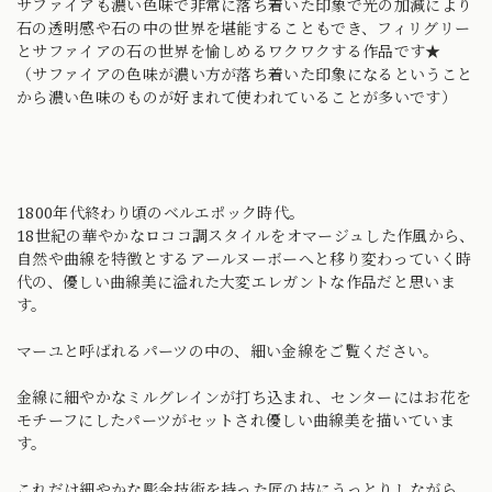
サファイアも濃い色味で非常に落ち着いた印象で光の加減により
石の透明感や石の中の世界を堪能することもでき、フィリグリー
とサファイアの石の世界を愉しめるワクワクする作品です★
（サファイアの色味が濃い方が落ち着いた印象になるということ
から濃い色味のものが好まれて使われていることが多いです）
1800年代終わり頃のベルエポック時代。
18世紀の華やかなロココ調スタイルをオマージュした作風から、
自然や曲線を特徴とするアールヌーボーへと移り変わっていく時
代の、優しい曲線美に溢れた大変エレガントな作品だと思いま
す。
マーユと呼ばれるパーツの中の、細い金線をご覧ください。
金線に細やかなミルグレインが打ち込まれ、センターにはお花を
モチーフにしたパーツがセットされ優しい曲線美を描いていま
す。
これだけ細やかな彫金技術を持った匠の技にうっとりしながら、