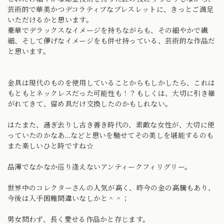
芸術的で華美かつデコラティブなブレスレットに、きっとご満足
いただけるかと思います。
豪華でデラックスなイメージを持ちながらも、その細やかで繊
細、そして儚げなイメージをも併せ持っている、芸術的な作品だ
と思います。
金具は現代のものを使用していることからもしかしたら、これは
もともとネックレスだった可能性も！？もしくは、大切に引き継
がれてきて、留め具だけ交換したのかもしれない。
はたまた、過ぎ去りし古き善き時代の、素敵な女性が、大切に使
っていたのかなあ…などと思いを馳せてその美しを堪能するのも
また楽しいひと時ですね☆
品薄でなかなか巡り逢えないアンティークフィリグリー。
世界中のコレクターさんの人気が高く、昨今の金の高騰もあり、
今後は入手困難間違いなしかと＾＾；
男女問わず、長く愛せる作品かと存じます。