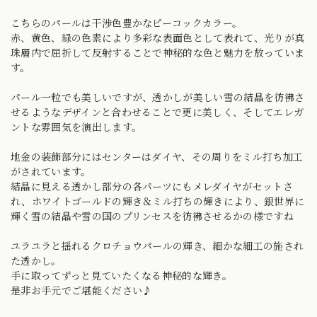
こちらのパールは干渉色豊かなピーコックカラー。
赤、黄色、緑の色素により多彩な表面色として表れて、光りが真
珠層内で屈折して反射することで神秘的な色と魅力を放っていま
す。
パール一粒でも美しいですが、透かしが美しい雪の結晶を彷彿さ
せるようなデザインと合わせることで更に美しく、そしてエレガ
ントな雰囲気を演出します。
地金の装飾部分にはセンターはダイヤ、その周りをミル打ち加工
がされています。
結晶に見える透かし部分の各パーツにもメレダイヤがセットさ
れ、ホワイトゴールドの輝き＆ミル打ちの輝きにより、銀世界に
輝く雪の結晶や雪の国のプリンセスを彷彿させるかの様ですね
ユラユラと揺れるクロチョウパールの輝き、細かな細工の施され
た透かし。
手に取ってずっと見ていたくなる神秘的な輝き。
是非お手元でご堪能ください♪