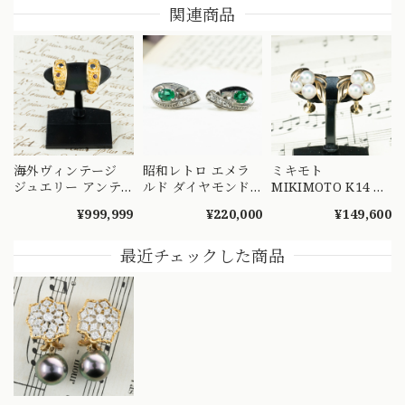
関連商品
海外ヴィンテージ
昭和レトロ エメラ
ミキモト
ジュエリー アンテ
ルド ダイヤモンド
MIKIMOTO K14 あ
ィーク エトラスカ
イヤリング Pt900
こや真珠 パール イ
¥999,999
¥220,000
¥149,600
ン調 デザイン K18
プラチナ ヴィンテ
ヤリング 3粒 ヴィン
ルビー 0.05 サファ
ージ 流線デザイン
テージ 葉モチーフ
イヤ 0.10
ミル打ち グリーン
ゴールド OKE00020
最近チェックした商品
MOE00058
天然石ジュエリー
ME00873