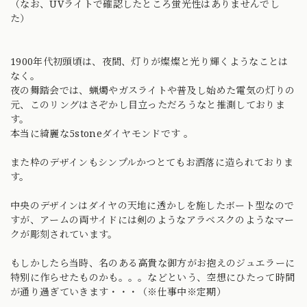
（なお、UVライトで確認したところ蛍光性はありませんでし
た）
1900年代初頭頃は、夜間、灯りが燦燦と光り輝くようなことは
なく。
夜の舞踏会では、蝋燭やガスライトや普及し始めた電気の灯りの
元、このリングはさぞかし目立っただろうなと推測しておりま
す。
本当に綺麗な5stoneダイヤモンドです 。
また枠のデザインもシンプルかつとてもお洒落に造られておりま
す。
中央のデザインはダイヤの天地に透かしを施したボート型なので
すが、アームの両サイドには剣のようなアラベスクのようなマー
クが彫刻されています。
もしかしたら当時、名のある高貴な御方がお抱えのジュエラーに
特別に作らせたものかも。。。などという、空想にひたって時間
が通り過ぎていきます・・・（※仕事中※定期）