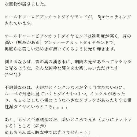
な宝物が届きました。
オールドヨーロピアンカットダイヤモンドが、 5pcセッティング
されています。
オールドヨーロピアンカットダイヤモンドは透明度が高く、背の
高い（厚みがある）アンティークカットダイヤモンドで、
奥底から美しい煌めきが沸いてくるように光り輝きます。
例えるならば、森の奥の湧き水に、朝陽の光があたってキラキラ
と光るような、そんな純粋な輝きをお楽しみいただけます
(*^^*)♪
不思議なのは、肉眼だとインクルなどが全く目立たないのに。
ルーペで丹念に見ていくとダイヤ1つ１つ、インクルがあった
り、ちょっとした小傷のような小さなクラックがあったりする個
性派ダイヤというところ。。。。
あと、もっと不思議なのが、暗いところで光る（ようにキラキラ
する）ところ（＠＠）
※もちろん真っ暗な中では光りません＾＾；