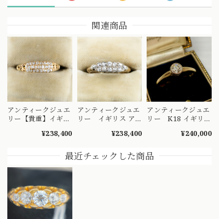
関連商品
アンティークジュエ
アンティークジュエ
アンティークジュエ
リー【貴重】イギリ
リー イギリス ア
リー K18 イギリス
ス アンティークリ
ンティークリング
アンティークリング
¥238,400
¥238,400
¥240,000
ング ３ROWタイプ
〜2列並んだ美しい
~澄んだ透明感と虹
アンティークカット
オールドカットダイ
彩が踊るオールドヨ
ダイヤモンドがずら
ヤモンド達の光の饗
ーロピアンカットダ
最近チェックした商品
り 圧巻の美しさ
宴〜DR00580
イヤモンド〜ソリテ
DR00475
ールリング
DR00737