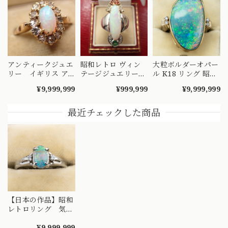
アンティークジュエ
昭和レトロ ヴィン
大粒ボルダーオパー
リー イギリス ア
テージジュエリー
ル K18 リング 昭和
ンティーク ナイフ
バブリー デザイン
レトロ ヴィンテー
¥9,999,999
¥999,999
¥9,999,999
エッジ技法 クラス
縦長フォルム リン
ジ オーバルカボシ
ター 取り巻きデザ
グ Pt900 K18 オパ
ョン 遊色美 指輪 ゴ
イン リング K18 オ
ール 4.63 サファイ
ールド MOR00720
最近チェックした商品
パール ダイヤモン
ア 0.49 エメラルド
ド 〜オパールとダ
0.14 ダイヤモンド
イヤのお花の様なデ
0.11 〜直線と曲線
ザイン〜 DR00689
のコラボレーション
～ OKR00219
【日本の作品】昭和
レトロリング 気品
溢れる徳力作品?シ
ンプル デザイン リ
¥9,999,999