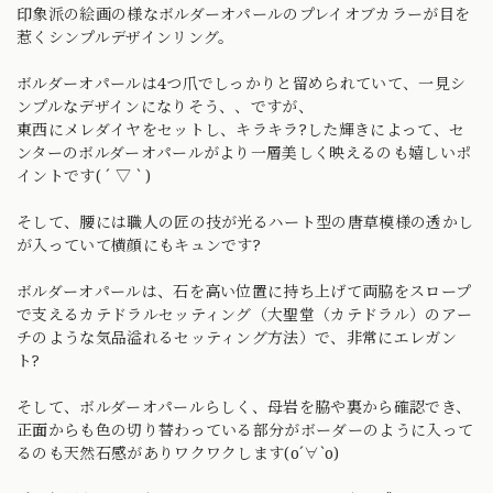
印象派の絵画の様なボルダーオパールのプレイオブカラーが目を
惹くシンプルデザインリング。
ボルダーオパールは4つ爪でしっかりと留められていて、一見シ
ンプルなデザインになりそう、、ですが、
東西にメレダイヤをセットし、キラキラ?した輝きによって、セ
ンターのボルダーオパールがより一層美しく映えるのも嬉しいポ
イントです( ´ ▽ ` )
そして、腰には職人の匠の技が光るハート型の唐草模様の透かし
が入っていて横顔にもキュンです?
ボルダーオパールは、石を高い位置に持ち上げて両脇をスロープ
で支えるカテドラルセッティング（大聖堂（カテドラル）のアー
チのような気品溢れるセッティング方法）で、非常にエレガン
ト?
そして、ボルダーオパールらしく、母岩を脇や裏から確認でき、
正面からも色の切り替わっている部分がボーダーのように入って
るのも天然石感がありワクワクします(о´∀`о)