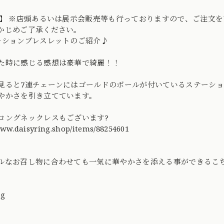
o】 ※店頭あるいは展示会販売等も行っておりますので、ご注文
かじめご了承ください。
ーションブレスレットのご紹介♪
た時に感じる感想は豪華で綺麗！！
見ると7連チェーンにはゴールドのボールが付いているステーシ
やかさを引き立てています。
ロングネックレスもございます?
www.daisyring.shop/items/88254601
ルなお召し物に合わせても一気に華やかさを添える事ができるこ
。
ng