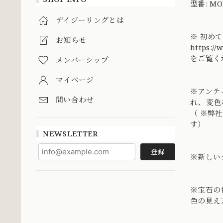
型番: MO
デイジーリングとは
※ 初め
お知らせ
https://
をご覧く
メンバーシップ
マイページ
※アンテ
問い合わせ
れ、変色
（ ※弊
す）
NEWSLETTER
登録
※新しい
※宝石の
色の見え