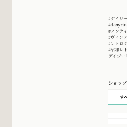
#デイジ
#dasyr
#アンテ
#ヴィン
#レトロ
#昭和
デイジー
ショップ
す