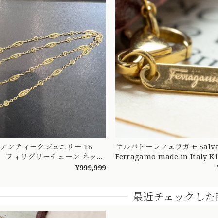
アンティークジュエリー 18
サルバトーレフェラガモ Salvat
8 フィリグリーチェーン ネック
Ferragamo made in Italy K
 DRN00090 S
ィンテージ ロング チェーン ネックレス
¥999,999
70cm MON00334
最近チェックした