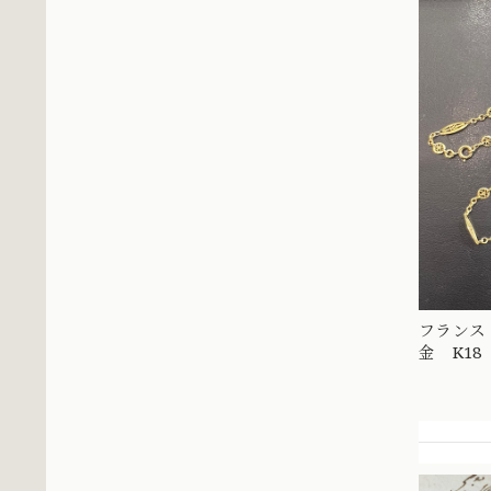
フランス 
金 K1
レス 52cm