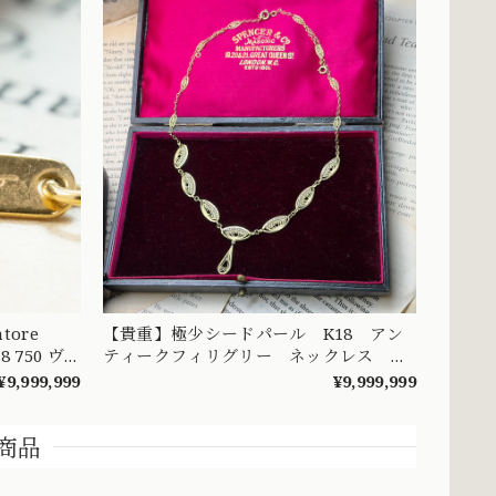
ore
【貴重】極少シードパール K18 アン
18 750 ヴ
ティークフィリグリー ネックレス
42cm ～ひと粒の小さな奇跡の連なり
¥9,999,999
¥9,999,999
が、時を超えて貴女の元へ～
DRN00098
商品