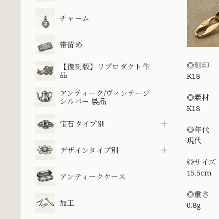
チャーム
帯留め
◎刻印
【復刻版】リプロダクト作
品
K18
アンティーク/ヴィンテージ
◎素材
シルバー 製品
K18
宝石タイプ別
◎年代
現代
デザインタイプ別
◎サイズ
15.5cm
アンティークケース
◎重さ
加工
0.8g