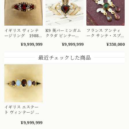
イギリス ヴィンテ
K9 英バーミンガム
フランス アンティ
ージリング 1988
クラダ ビンテー
ーク サンテ・スプ
年 ヴィクトリアン
ジ ロードライトガ
リ サンエスプリ 精
¥9,999,999
¥9,999,999
¥330,000
テイストなドレッシ
ーネット リング
霊 ペンダント トッ
ィなデザインリン
～愛・友情・忠誠
プ K18 ガーネット
グ ガーネットとダ
情熱の赤を纏って～
ペーストガラス 鳩
最近チェックした商品
イヤモンドの7スト
diamond
モチーフ ～遥かな
ーンリング
DR00573
るノルマンディーの
DR00522
空に翼を広げて～
DP00117
イギリス エステー
ト ヴィンテージ 一
文字 デザイン リン
グ K9 ガーネット オ
¥9,999,999
パール 1971 〜クラ