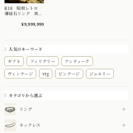
K18 昭和レトロ
薄緑石リング 爽や
かな新緑の季節に輝
くライムグリーン
¥9,999,999
王冠透かし 千本透
かし DR00518
人気のキーワード
ギフト
フィリグリー
アンティーク
ヴィンテージ
vtg
ビンテージ
ジュエリー
カテゴリから選ぶ
リング
ネックレス