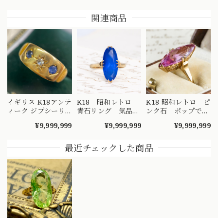
関連商品
イギリス K18アンテ
K18 昭和レトロ
K18 昭和レトロ ピ
ィーク ジプシーリ
青石リング 気品あ
ンク石 ポップでキ
ング ブルーサファ
ふれるロイヤルブル
ッチュな可愛らし
¥9,999,999
¥9,999,999
¥9,999,999
イア ダイヤモンド
ー 王冠透かし 千
さ 王冠透かし
3STONE RING
本透かし
DR00517
DR00312
DR00390
最近チェックした商品