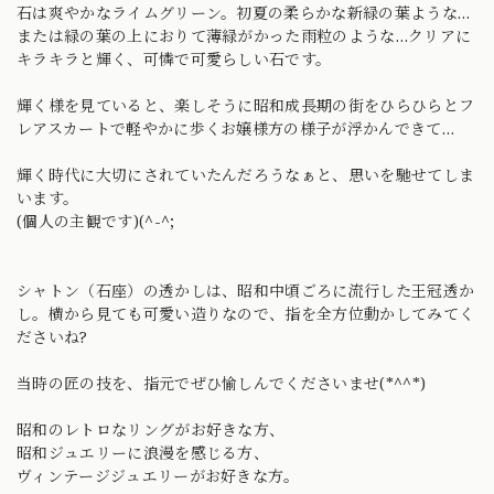
石は爽やかなライムグリーン。初夏の柔らかな新緑の葉ような…
または緑の葉の上におりて薄緑がかった雨粒のような…クリアに
キラキラと輝く、可憐で可愛らしい石です。
輝く様を見ていると、楽しそうに昭和成長期の街をひらひらとフ
レアスカートで軽やかに歩くお嬢様方の様子が浮かんできて…
輝く時代に大切にされていたんだろうなぁと、思いを馳せてしま
います。
(個人の主観です)(^-^;
シャトン（石座）の透かしは、昭和中頃ごろに流行した王冠透か
し。横から見ても可愛い造りなので、指を全方位動かしてみてく
ださいね?
当時の匠の技を、指元でぜひ愉しんでくださいませ(*^^*)
昭和のレトロなリングがお好きな方、
昭和ジュエリーに浪漫を感じる方、
ヴィンテージジュエリーがお好きな方。