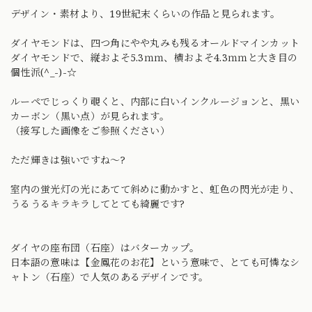
デザイン・素材より、19世紀末くらいの作品と見られます。
ダイヤモンドは、四つ角にやや丸みも残るオールドマインカット
ダイヤモンドで、縦およそ5.3ｍｍ、横およそ4.3ｍｍと大き目の
個性派(^_-)-☆
ルーペでじっくり覗くと、内部に白いインクルージョンと、黒い
カーボン（黒い点）が見られます。
（接写した画像をご参照ください）
ただ輝きは強いですね〜?
室内の蛍光灯の光にあてて斜めに動かすと、虹色の閃光が走り、
うるうるキラキラしてとても綺麗です?
ダイヤの座布団（石座）はバターカップ。
日本語の意味は【金鳳花のお花】という意味で、とても可憐なシ
ャトン（石座）で人気のあるデザインです。