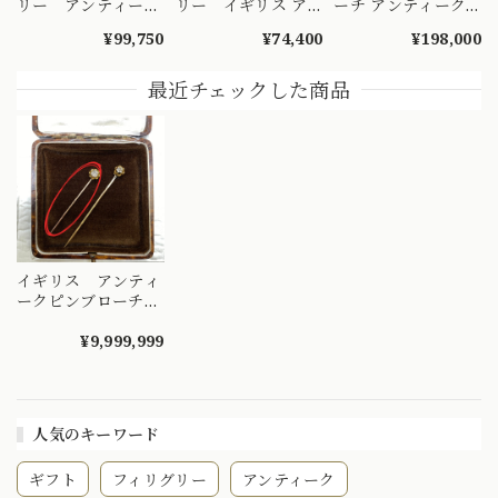
リー アンティーク
リー イギリス ア
ーチ アンティーク
ブローチ エセック
ンティーク 昆虫 デ
1800年代後半｜溶
¥99,750
¥74,400
¥198,000
ス クリスタルリバ
ザイン K9 ロードラ
岩に彫られた女性横
ースインタリオ バ
イトガーネット オ
顔 K10 DBR00150
タフライウィング
パール ブローチ
最近チェックした商品
白鳥 三人の貴婦人
1900前半頃
湖 蛇 DBR00060
DBR00135
イギリス アンティ
ークピンブローチ
オールドマインカッ
トダイヤモンド バ
¥9,999,999
ターカップ（キンポ
ウゲのお花のシャト
ン） K9
DBR00123
人気のキーワード
ギフト
フィリグリー
アンティーク