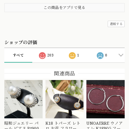
この商品をアプリで見る
通報する
ショップの評価
すべて
203
1
0
関連商品
昭和ジュエリー パ
K18 トパーズ レト
UNOAERRE ウノア
ール ピアス Pt900
ロ お花 フラワー シ
エレ K18WG フー