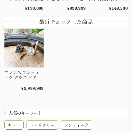
ダイヤモンド ヴィ
ンプル デザイン ピ
プピアス 直径3.2cm
¥190,000
¥999,999
¥148,500
ンテージ 昭和レト
アス MOE00047
ホワイトゴールド
ロ 8.6mm 真珠 1珠
イタリア ヴィンテ
華やかデザイン プ
ージ シンプル
最近チェックした商品
ラチナ ME00076
MOE00074
フランス アンティ
ーク ガラス ピアス
馬刻印 1838-1919
頃 K18 ローズカッ
¥9,999,999
ト ダイヤ 〜王冠型
のシャトンが美しい
ドルムーズピアス〜
MOE00045
人気のキーワード
ギフト
フィリグリー
アンティーク