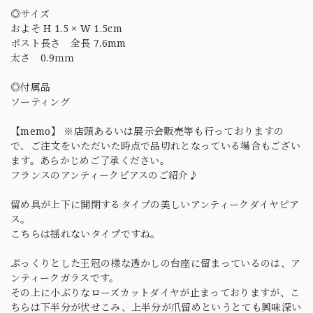
◎サイズ
およそ H 1.5 × W 1.5cm
ポスト長さ 全長 7.6mm
太さ 0.9ｍｍ
◎付属品
ソーティング
【memo】 ※店頭あるいは展示会販売等も行っておりますの
で、ご注文をいただいた時点で品切れとなっている場合もござい
ます。あらかじめご了承ください。
フランスのアンティークピアスのご紹介♪
留め具が上下に開閉するタイプの美しいアンティークダイヤピア
ス。
こちらは揺れないタイプですね。
ぷっくりとした王冠の様な透かしの台座に留まっているのは、ア
ンティークガラスです。
その上に小ぶりなローズカットダイヤが止まっておりますが、こ
ちらは下半分が伏せこみ、上半分が爪留めというとても興味深い