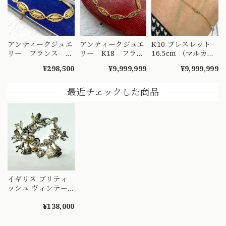
アンティークジュエ
アンティークジュエ
K10 ブレスレット
リー フランス ア
リー K18 フラン
16.5cm （マルカン
ンティーク 18金フ
ス アンティーク フ
2つ K18）シードパ
¥298,500
¥9,999,999
¥9,999,999
ィリグリー ブレス
ィリグリー ブレス
ール ステーション
レット 〜美と芸術
レット 〜華やかな
シンプル デザイン
が花開いた時代のき
時代の高貴な愛と優
OBT00003
最近チェックした商品
らめきをあなたに〜
美さ〜DBT00029
DBT00027
イギリス ブリティ
ッシュ ヴィンテー
ジ ラッキーチャー
ム ブレスレット
¥138,000
SV925 1955年 バー
ミンガム チャーム