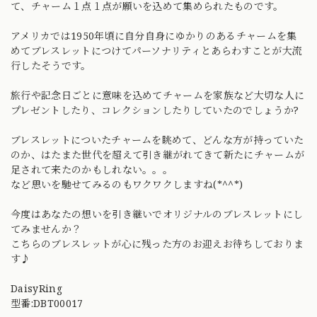
て、チャーム１点１点が願いを込めて集められたものです。
アメリカでは1950年頃に自分自身にゆかりのあるチャームを集
めてブレスレットにつけてパーソナリティとあらわすことが大流
行したそうです。
旅行や記念日ごとに意味を込めてチャームを家族など大切な人に
プレゼントしたり、コレクションしたりしていたのでしょうか?
ブレスレットについたチャームを眺めて、どんな方が持っていた
のか、はたまた世代を超えて引き継がれてきて新たにチャームが
足されて来たのかもしれない。。。
など思いを馳せてみるのもワクワクしますね(*^^*)
今度はあなたの想いを引き継いでオリジナルのブレスレットにし
てみませんか？
こちらのブレスレットが心に残った方のお迎えお待ちしておりま
す♪
DaisyRing
型番:DBT00017