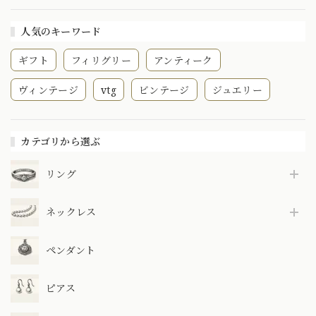
28個 〜過去の思い
を引き継ぐラッキー
人気のキーワード
チャーム付きブレス
レット〜 DBT00017
ギフト
フィリグリー
アンティーク
ヴィンテージ
vtg
ビンテージ
ジュエリー
カテゴリから選ぶ
リング
ネックレス
ペンダント
ピアス