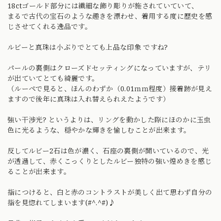
18ctゴールド部分には繊細な飾り彫りが施されていていて、
まるで古代の宝石のような趣きを漂わせ、着用する度に歴史を感
じさせてくれる逸品です。
ルビーと真珠は小ぶりでとても上品な印象 ですね?
パールの裏側はクローズドセッティングになっていますが、テリ
が出ていてとても綺麗です。
（ルーペで見ると、ほんのわずか（0.01ｍｍ程度）接着跡が見え
ますので後年に真珠は入れ替えられえたようです）
強い干渉光? というよりは、リングを動かした際にほのかに玉虫
色に光るような、穏やかな輝きを愉しむことが出来ます。
反してルビー2石は色が濃く、石座の裏側が開いているので、光
が透過して、赤くこっくりとしたルビー独特の強い煌めきを感じ
ることが出来ます。
指につけると、白と赤のコントラストが美しく出て思わず自分の
指を見惚れてしまいます(#^.^#)♪