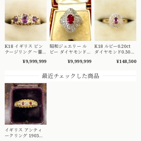
K18 イギリス ビン
昭和ジュエリー ル
K18 ルビー0.20ct
テージリング 〜薔
ビー ダイヤモンド
ダイヤモンド0.30ct
薇色のルビーと可愛
リング Pt900 0.92ct
リング｜二重のハロ
¥9,999,999
¥9,999,999
¥148,500
らしいダイヤモンド
0.76ct ヴィンテージ
ーが囲むクラシック
のハーモニー〜
昭和レトロ プラチ
なクラスターデザイ
DR00491
ナ 指輪 MOR00697
ン MOR00709
最近チェックした商品
イギリス アンティ
ークリング 1903年