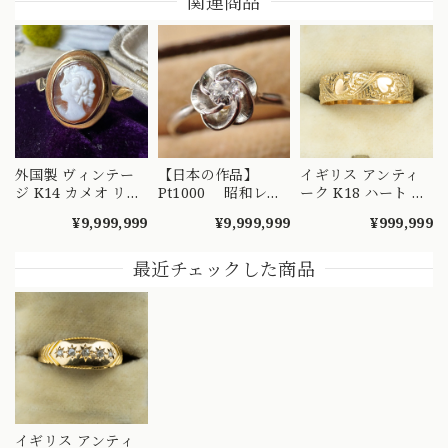
関連商品
外国製 ヴィンテー
【日本の作品】
イギリス アンティ
ジ K14 カメオ リン
Pt1000 昭和レト
ーク K18 ハート エ
グ 絵画を手元で愉
ロ ダイヤモンド
ングレービング 彫
¥9,999,999
¥9,999,999
¥999,999
しめるようなデザイ
リング 捻り梅
り リング 1908年 バ
ンの指輪 MR00607
（ひねり梅） 和彫
ーミンガム エドワ
り 吉祥文様 ～
ーディアン 全周彫
最近チェックした商品
楚々とした可憐な華
刻 総柄 MR00841
やぎを指先に～
DYR00050
イギリス アンティ