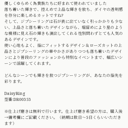
優しくゆらめく為貴族たちに好まれて使われていました
落ち着いた輝きで、控えめで上品な輝きを放ち、ダイヤの透明感
を存分に楽しめるカットですね?
そして、ジプシーリングは石が表に出ていなく引っかかりも少な
い、上品さと落ち着いたデザインながら、堀留めにより星のよう
な模様に見え石の輝きも演出してくれる性別問わずとても人気の
あるデザインです。
使い心地もよく、指にフィットするデザイン＆ローズカットの上
品さとジプシーリングの華やかさがありつつも落ち着いたデザイ
ンにより普段のファッションから特別なイベントまで、幅広いシ
ーンで活躍してくれます。
どんなシーンでも輝きを放つジプシーリングが、あなたの指先を
彩ります。
DaisyRing
型番:DR00353
※仕上げ磨きは無料で行います。仕上げ磨き希望の方は、購入後
→備考欄にご記載ください。（納期は数日〜5日くらいいただき
ます）