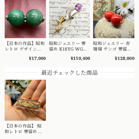
【日本の作品】昭和
昭和ジュエリー 帯
昭和ジュエリー 赤
レトロ デザイン
留め K18YG WG
珊瑚 サンゴ 帯留め
SILVER 珍しいアベ
PG コンビ ヴィンテ
K18 ヴィンテージ
¥17,000
¥150,400
¥128,000
ンチュリン2珠の帯
ージ 昭和レトロ ア
昭和レトロ コーラ
留め BN
コヤ真珠 合成石 ア
ル 2珠 和装ジュエリ
ールヌーボーデザイ
ー 帯どめ
最近チェックした商品
ン 和装ジュエリー
MOTH00026
MOTH00025
【日本の作品】 昭
和レトロ 帯留め シ
ルバー おめでたい