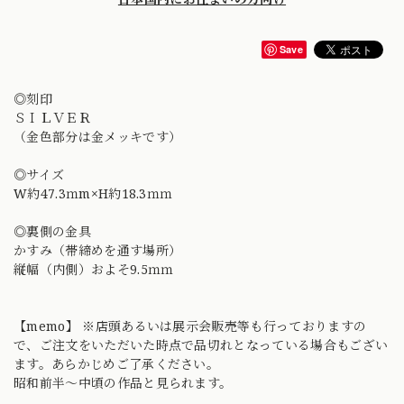
Save
◎刻印
ＳＩＬＶＥＲ
（金色部分は金メッキです）
◎サイズ
W約47.3ｍm×H約18.3ｍｍ
◎裏側の金具
かすみ（帯締めを通す場所）
縦幅（内側）およそ9.5ｍｍ
【memo】 ※店頭あるいは展示会販売等も行っておりますの
で、ご注文をいただいた時点で品切れとなっている場合もござい
ます。あらかじめご了承ください。
昭和前半〜中頃の作品と見られます。