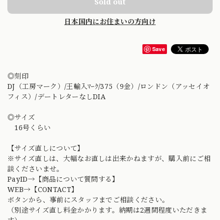
Sold out
日本国内にお住まいの方向け
Save
◎刻印
DJ（工房マーク）/王輸入ﾏｰｸ/375（9金）/ロンドン（アッセイオ
フィス）/デートレターなしDIA
◎サイズ
16号くらい
【サイズ直しについて】
※サイズ直しは、大幅なお直しは出来かねますが、購入前にご相
談くださいませ。
PayID→【商品について質問する】
WEB→【CONTACT】
ボタンから、事前にスタッフまでご相談ください。
（別途サイズ直し料金かかります。納期は2週間程度いただきま