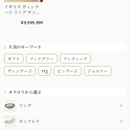
イギリス ヴィンテ
ージ リング ロンド
ン アクロスティッ
ク ジュエリー ロマ
¥9,999,999
ンチックな愛のメッ
セージリング
DEAREST 最愛なる
人 K9 ダイヤ エメラ
人気のキーワード
ルド アメジスト ル
ビー サファイア ト
ギフト
フィリグリー
アンティーク
ルマリン DR00447
ヴィンテージ
vtg
ビンテージ
ジュエリー
カテゴリから選ぶ
リング
ネックレス