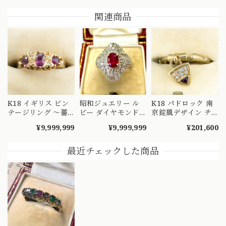
関連商品
K18 イギリス ビン
昭和ジュエリー ル
K18 パドロック 南
テージリング 〜薔
ビー ダイヤモンド
京錠風デザイン チ
薇色のルビーと可愛
リング Pt900 0.92ct
ャーム リバーシブ
¥9,999,999
¥9,999,999
¥201,600
らしいダイヤモンド
0.76ct ヴィンテージ
ル リング｜ダイヤ
のハーモニー〜
昭和レトロ プラチ
モンド・ルビー 両
DR00491
ナ 指輪 MOR00697
面で表情が変わる一
最近チェックした商品
本 MOR00600