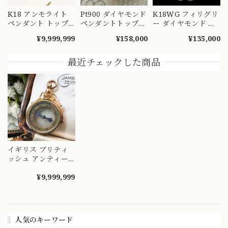
K18 アンモライト
Pt900 ダイヤモンド
K18WG フィリグリ
ペンダント トップ
ペンダントトップ
ー ダイヤモンド ペ
〜七色に煌めく化石
菊爪 バターカップ
ンダントトップ
¥9,999,999
¥158,000
¥135,000
の宝石 CHP00281
昭和レトロ ヴィン
0.10ct ホワイトゴー
テージチャーム チ
ルド 透かし 花モチ
ェーン ネックレス
ーフ MOP00292
最近チェックした商品
MOP00286 S
イギリス ブリティ
ッシュ アンティー
ク K9 コンパス 方位
磁針 ペンダントト
¥9,999,999
ップ 1930年 チェス
ター DP00048
人気のキーワード