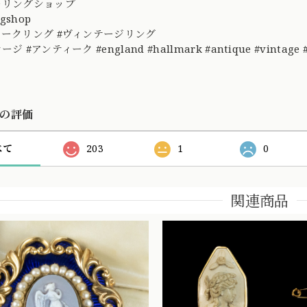
ーリングショップ
ngshop
ィークリング #ヴィンテージリング
ジ #アンティーク #england #hallmark #antique #vintage 
の評価
べて
203
1
0
関連商品