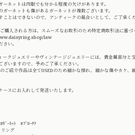
ガーネットは肉眼でも分かる程度の欠けがあります。
ガーネットも傷があるガーネットが複数ございます。
ことはできないので、アンティークの風合いとして、ご了承く
てご購入される方は、スムーズなお取引のため特定商取引法に基
/www.daisyring.shop/law
ださい。
ィークジュエリーやヴィンテージジュエリーには、貴金属部分と
ございますので、予めご了承ください。
社のご紹介作品は全てUSEDのため細かな擦れ、細かな傷やカケ
ケースにお入れして発送いたします。
ﾝ#ｶﾞｰﾈｯﾄ #ﾌﾞﾛｰﾁ?
ーリング