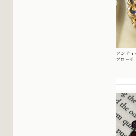
アンティ
ブローチ ス
パール エ
詰まった美