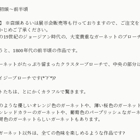
代初頭〜前半頃
o】 ※店頭あるいは展示会販売等も行っておりますので、ご注文
かじめご了承ください。
の19世紀のジョージアン時代の、大変貴重なガーネットのブロー
うと、1800年代の前半頃の作品です。
ーネットがたっぷり留まったクラスターブローチで、中央の部分
ジーブローチです(*´?`*)?
トたちは、とにかくカラフルで驚きます。
のような優しいオレンジ色のガーネットや、薄い桜色のガーネッ
ンレッドカラーのガーネットや、葡萄色のパープリッシュなガー
褐色のガーネットらしいガーネットもあります。
ガーネット以外は、全ての色味を楽しめるような作品です?