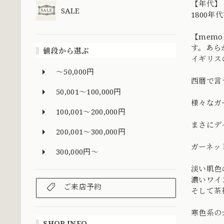
【年代】
SALE
1800年
【mem
す。あら
値段から選ぶ
イギリス
～50,000円
西暦で言
50,001～100,000円
様々なガ
100,001～200,000円
まさにデイ
200,001～300,000円
ガーネッ
300,000円～
淡い肌色
濃いワイ
ご来店予約
そして茶
寒色系の
SHOP INFO