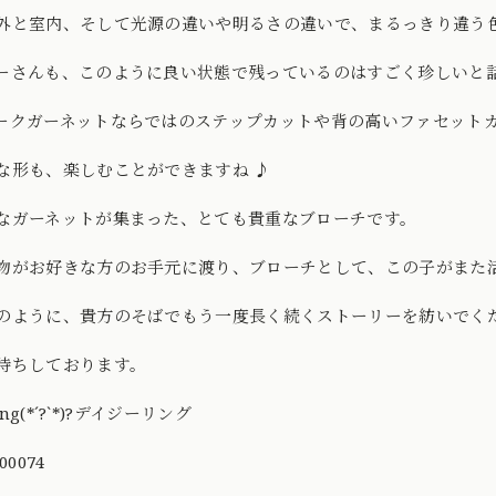
外と室内、そして光源の違いや明るさの違いで、まるっきり違う
ーさんも、このように良い状態で残っているのはすごく珍しいと
ークガーネットならではのステップカットや背の高いファセット
な形も、楽しむことができますね ♪
なガーネットが集まった、とても貴重なブローチです。
物がお好きな方のお手元に渡り、ブローチとして、この子がまた
のように、貴方のそばでもう一度長く続くストーリーを紡いでく
待ちしております。
Ring(*´?`*)?デイジーリング
00074