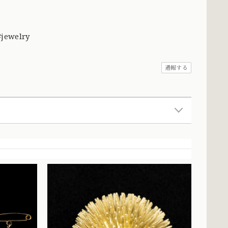
#jewelry
通報する