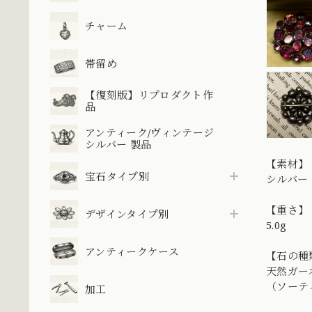
チャーム
帯留め
【復刻版】リプロダクト作
品
アンティーク/ヴィンテージ
シルバー 製品
【素材】
宝石タイプ別
シルバー
【重さ】
デザインタイプ別
5.0g
アンティークケース
【石の種
天然ガーネ
（ソーテ
加工