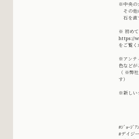
※中央の
その他の
石を直す
※ 初め
https:/
をご覧く
※アンテ
色などが
（ ※弊
す）
※新しい
#ｼﾞｮｰｼﾞｱ
#デイジ