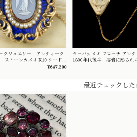
ークジュエリー アンティーク
ラーバカメオ ブローチ アン
トーンカメオ K10 シード
1800年代後半｜溶岩に彫られ
ナメル 28.0g 昔の職人の技術が
K10 DBR00150
¥647,200
しい作品 MOBR00032
最近チェックした