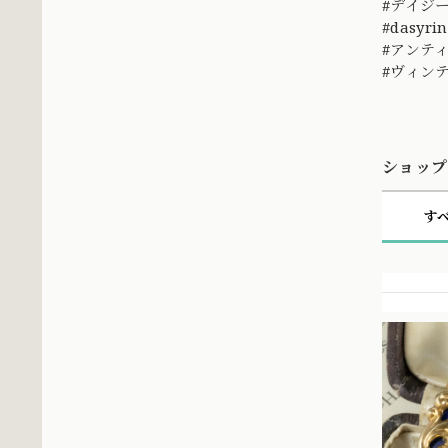
#デイジ
#dasyri
#アンテ
#ヴィンテー
ショップ
す