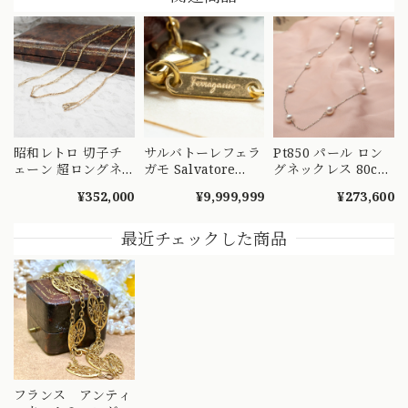
昭和レトロ 切子チ
サルバトーレフェラ
Pt850 パール ロン
ェーン 超ロングネ
ガモ Salvatore
グネックレス 80cm
ックレス K18 ヴィ
Ferragamo made
二連 ステーション
¥352,000
¥9,999,999
¥273,600
ンテージ 昭和ジュ
in Italy K18 750 ヴ
ネックレス プラチ
エリー OKN00026
ィンテージ ロング
ナ 真珠 ～静かに揺
S
チェーン ネックレ
れる、光の連なり～
最近チェックした商品
ス 70cm
MN00261
MON00334
フランス アンティ