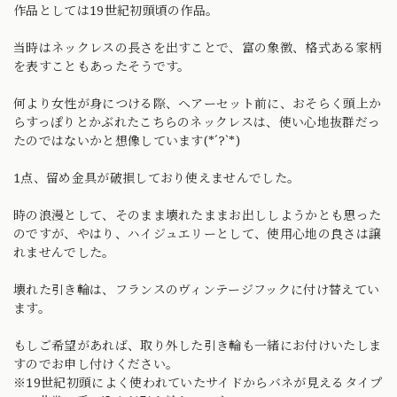
作品としては19世紀初頭頃の作品。
当時はネックレスの長さを出すことで、富の象徴、格式ある家柄
を表すこともあったそうです。
何より女性が身につける際、ヘアーセット前に、おそらく頭上か
らすっぽりとかぶれたこちらのネックレスは、使い心地抜群だっ
たのではないかと想像しています(*´?`*)
1点、留め金具が破損しており使えませんでした。
時の浪漫として、そのまま壊れたままお出ししようかとも思った
のですが、やはり、ハイジュエリーとして、使用心地の良さは譲
れませんでした。
壊れた引き輪は、フランスのヴィンテージフックに付け替えてい
ます。
もしご希望があれば、取り外した引き輪も一緒にお付けいたしま
すのでお申し付けください。
※19世紀初頭によく使われていたサイドからバネが見えるタイプ