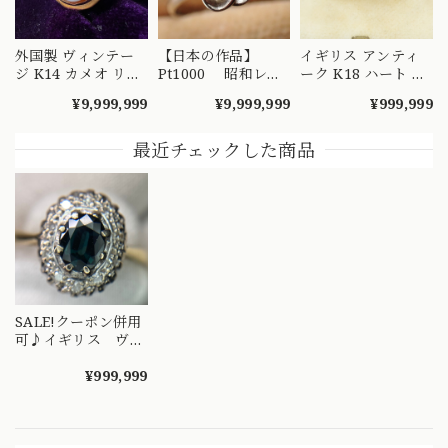
外国製 ヴィンテー
【日本の作品】
イギリス アンティ
ジ K14 カメオ リン
Pt1000 昭和レト
ーク K18 ハート エ
グ 絵画を手元で愉
ロ ダイヤモンド
ングレービング 彫
¥9,999,999
¥9,999,999
¥999,999
しめるようなデザイ
リング 捻り梅
り リング 1908年 バ
ンの指輪 MR00607
（ひねり梅） 和彫
ーミンガム エドワ
り 吉祥文様 ～
ーディアン 全周彫
最近チェックした商品
楚々とした可憐な華
刻 総柄 MR00841
やぎを指先に～
DYR00050
SALE!クーポン併用
可♪イギリス ヴィ
ンテージリング
1966年 大きなブ
¥999,999
ルーサファイア ダ
イヤモンド