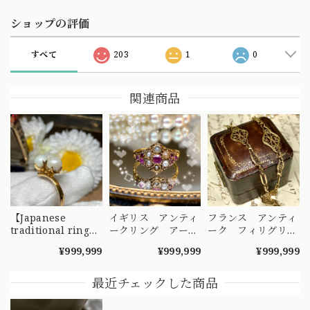
ショップの評価
すべて
203
1
0
関連商品
【Japanese
イギリス アンティ
フランス アンティ
traditional ring】
ークリング アーリ
ーク フィリグリ
昭和レトロリン
ーヴィクトリアン
ー ブレスレット
¥999,999
¥999,999
¥999,999
グ ?仲良し双子真
K18 指輪 ピンクサ
チェーン イーグル
珠?和製トワエモア?
ファイア 小さな真
ヘッド 18金
k18
珠 クラスターリン
最近チェックした商品
グ