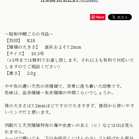
Save
〜昭和中期ごろの作品〜
【刻印】 K18
【珊瑚の大きさ】 直系およそ7.2mm
【サイズ】 10.5号
（±3号までは無料でお直し致します。それ以上も有料で対応いた
しますのでご相談ください）
【重さ】 2.0g
やや色の濃い天然の赤珊瑚で、非常に落ち着いた印象です。
色味は、血赤珊瑚〜朱赤珊瑚の中間くらいでしょうか。
珠の大きさは7.2mmほどですので大きすぎず、普段から使いやす
いリングだと思います。
肉眼だと天然珊瑚特有の傷や虫食いのあと（ヒ）などはほぼ見ら
れません。
ルーペで覗いても、下の台座近くにほんの少しフと呼ばれる部分