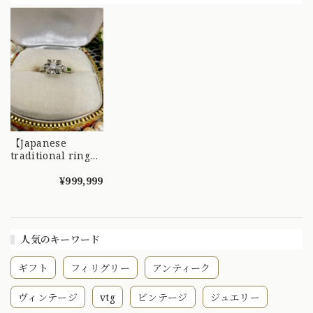
モンド ?
【Japanese
traditional ring】
昭和レトロリング?
珍しい箱爪がキュー
¥999,999
ト！ダイヤモンドリ
ング?
人気のキーワード
ギフト
フィリグリー
アンティーク
ヴィンテージ
vtg
ビンテージ
ジュエリー