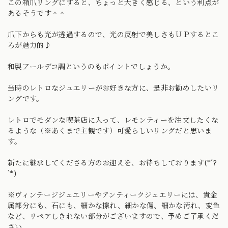
この箱爪リングにすると、ちょっと大きく感じる、という利点が
あるそうです＾＾
爪下からも光が透過するので、光の反射で美しさもＵＰするとこ
ろが魅力的♪
和製アールデコ調というのもポイントでしょうか。
当時のレトロなジュエリーがお好きな方に、是非お勧めしたいリ
ングです。
レトロでモダンな喫茶店に入って、レモンティーを注文したくな
るような（※あくまで主観です）可愛らしいリングだと思いま
す。
新たに継承してくださる方のお迎えを、お待ちしております(*´?
`*)
※ヴィンテージジュエリーやアンティークジュエリーには、貴金
属部分にも、石にも、細かな擦れ、細かな傷、細かな汚れ、変色
など、リペアしきれない部分がございますので、予めご了承くだ
さい。