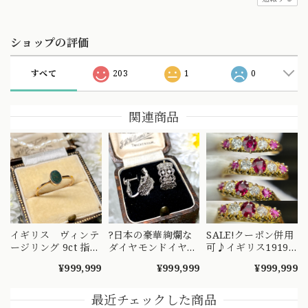
ショップの評価
すべて
203
1
0
関連商品
イギリス ヴィンテ
?日本の豪華絢爛な
SALE!クーポン併用
ージリング 9ct 指
ダイヤモンドイヤリ
可♪イギリス1919
輪 ブラッドストー
ング?お気持ちお値
年製アンティークリ
¥999,999
¥999,999
¥999,999
ン
下げ中?
ングK18 指輪 ルビ
ー オールドヨーロ
ピアンカットダイヤ
最近チェックした商品