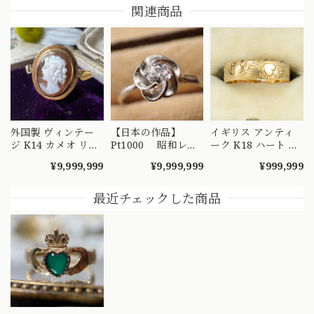
関連商品
外国製 ヴィンテー
【日本の作品】
イギリス アンティ
ジ K14 カメオ リン
Pt1000 昭和レト
ーク K18 ハート エ
グ 絵画を手元で愉
ロ ダイヤモンド
ングレービング 彫
¥9,999,999
¥9,999,999
¥999,999
しめるようなデザイ
リング 捻り梅
り リング 1908年 バ
ンの指輪 MR00607
（ひねり梅） 和彫
ーミンガム エドワ
り 吉祥文様 ～
ーディアン 全周彫
最近チェックした商品
楚々とした可憐な華
刻 総柄 MR00841
やぎを指先に～
DYR00050