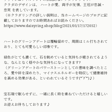
クラダのデザインは、 ハートが愛、両手が友情、王冠が忠誠・
忠実 を表しています。
（※クラダリングの詳しい説明は、当ホームページのブログに記
載しておりますのでお時間あればお読みください。
https://www.daisyring.shop/blog/2021/05/17/172052）
ハートのグリーンアゲートは覆輪留めで、周囲はミル打ちされて
おり、とても可愛らしい印象です。
緑色がとても濃くて、石を眺めていると気持ちが癒されてるよう
な、なんとなく穏やかな気持ちになってきます?
（グリーンアゲートのパワーストーンとしての意味を調べたとこ
ろ、愛や絆を深めたり、マイナスエネルギーを吸収して健康維持
を高める効果がある、といわれているそうです(*´?`*)♪）
宝石箱で眠らせずに、一緒に長く時を重ねていただけると嬉しい
です。
お迎えお待ちしております♪