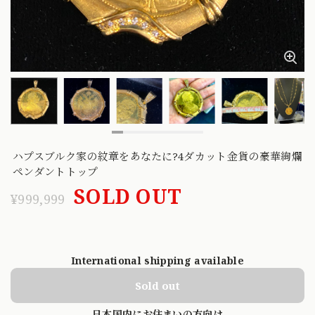
ハプスブルク家の紋章をあなたに?4ダカット金貨の豪華絢爛
ペンダントトップ
SOLD OUT
¥999,999
International shipping available
Sold out
日本国内にお住まいの方向け