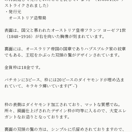
ストライクされました）
・発行元
オーストリア造幣局
表面は、国父と慕われたオーストリア皇帝フランツ ヨーゼフ1世
（1848−1916）が右を向いた胸像が刻まれています。
裏面には、オースラリア帝国の国章でありハプスブルク家の紋章
でもある、王冠をかぶった双頭の鷲がデザインされています。
金貨枠は18金です。
バチカンに3ピース、枠には20ピースのダイヤモンドが埋め込ま
れていて、キラキラ輝いています(*´-`)
枠の表側はダイヤモンド加工されており、マットな質感でね。
所々、鏡面仕上げされたデザイン枠が均等に入るので、大変エレ
ガントなお造りとなっております。
裏面の双頭の鷲の方は、シンプルに爪留めされておりますので、