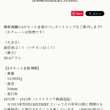
Save
豪華絢爛の4ダカット金貨のペンダントトップをご案内します?
（※チェーンは別売です）
《大きさ》
直径46.2ミリ（バチカン13ミリ）
《重さ》
28.4グラム
【4ダカット金貨情報】
・重量
13.9636g
・直径
39mm
・発行年
1872年 ~ 1915年（リストライク再鋳造品）
※1915年刻印はRISTRIKE といってその年号以降に同様のも
の再鋳造して発行されたことを表しています。（496501枚がリ