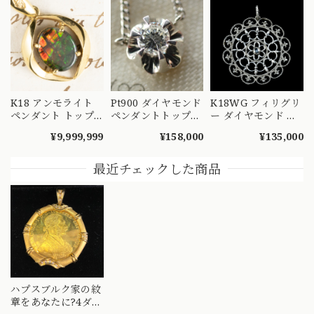
K18 アンモライト
Pt900 ダイヤモンド
K18WG フィリグリ
ペンダント トップ
ペンダントトップ
ー ダイヤモンド ペ
〜七色に煌めく化石
菊爪 バターカップ
ンダントトップ
¥9,999,999
¥158,000
¥135,000
の宝石 CHP00281
昭和レトロ ヴィン
0.10ct ホワイトゴー
テージチャーム チ
ルド 透かし 花モチ
ェーン ネックレス
ーフ MOP00292
最近チェックした商品
MOP00286 S
ハプスブルク家の紋
章をあなたに?4ダカ