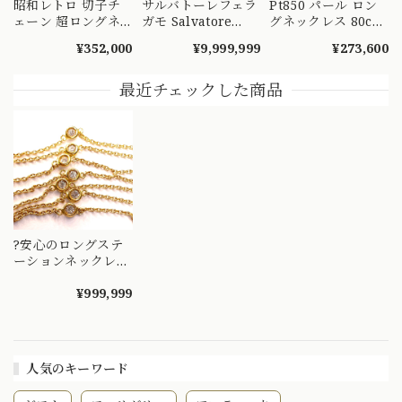
昭和レトロ 切子チ
サルバトーレフェラ
Pt850 パール ロン
ェーン 超ロングネ
ガモ Salvatore
グネックレス 80cm
ックレス K18 ヴィ
Ferragamo made
二連 ステーション
¥352,000
¥9,999,999
¥273,600
ンテージ 昭和ジュ
in Italy K18 750 ヴ
ネックレス プラチ
エリー OKN00026
ィンテージ ロング
ナ 真珠 ～静かに揺
S
チェーン ネックレ
れる、光の連なり～
最近チェックした商品
ス 70cm
MN00261
MON00334
?安心のロングステ
ーションネックレス
80cmダイヤモンド
7pc?
¥999,999
人気のキーワード