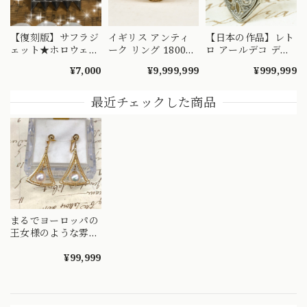
【復刻版】サフラジ
イギリス アンティ
【日本の作品】レト
ェット★ホロウェイ
ーク リング 1800年
ロ アールデコ デザ
バッチ★リプロダク
後半頃 K18 オール
イン ヴィンテージ
¥7,000
¥9,999,999
¥999,999
ト
ドダイヤ 10pc ルビ
Pt1000 K18 ダイヤ
ー3pc 〜洗練された
モンド リング 指輪
美しさと輝きを〜
透かしと幾何学柄が
最近チェックした商品
DR00481
美しいデザイン
MOR00585
まるでヨーロッパの
王女様のような雰囲
気?K18真珠フィリ
グリー透かし△トリ
¥99,999
リアント△イヤリン
グ！