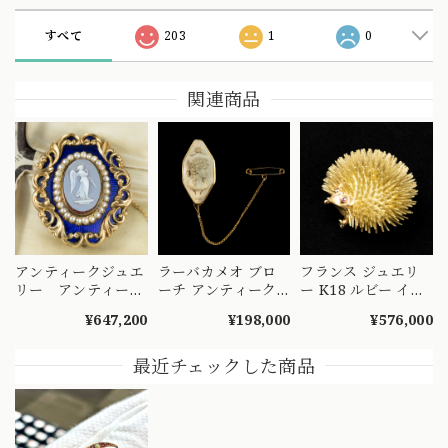
すべて
203
1
0
関連商品
アンティークジュエ
ラーバカメオ ブロ
フランス ジュエリ
リー アンティーク
ーチ アンティーク
ー K18 ルビー イー
ブローチ ストー
1800年代後半｜溶
グルヘッド ハリネ
¥647,200
¥198,000
¥576,000
ンカメオ K10 シー
岩に彫られた女性横
ズミ ヘッジフォッ
ドパール エナメル
顔 K10 DBR00150
グ アニマル モチー
28.0g 昔の職人の技
フ ブローチ
最近チェックした商品
術が詰まった美しい
MOBR00038
作品 MOBR00032